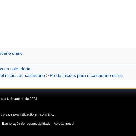
dário diário
as do calendário
efinições do calendário
>
Predefinições para o calendário diário
in de 6 de agosto de 2023.
 by-sa
, salvo indicação em contrário.
Exoneração de responsabilidade
Versão móvel