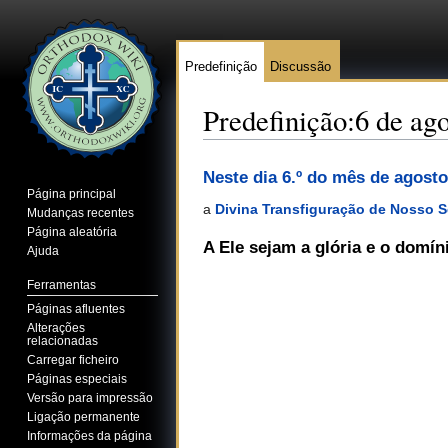
Predefinição
Discussão
Predefinição:6 de ag
Ir para:
navegação
,
pesquisa
Neste dia 6.º do mês de agosto
Página principal
a
Divina Transfiguração de Nosso S
Mudanças recentes
Página aleatória
A Ele sejam a glória e o domí
Ajuda
Ferramentas
Páginas afluentes
Alterações
relacionadas
Carregar ficheiro
Páginas especiais
Versão para impressão
Ligação permanente
Informações da página