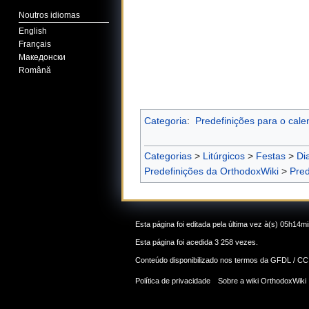
Noutros idiomas
English
Français
Македонски
Română
Categoria
:
Predefinições para o calen
Categorias
>
Litúrgicos
>
Festas
>
Di
Predefinições da OrthodoxWiki
>
Pred
Esta página foi editada pela última vez à(s) 05h14m
Esta página foi acedida 3 258 vezes.
Conteúdo disponibilizado nos termos da
GFDL / CC
Política de privacidade
Sobre a wiki OrthodoxWiki