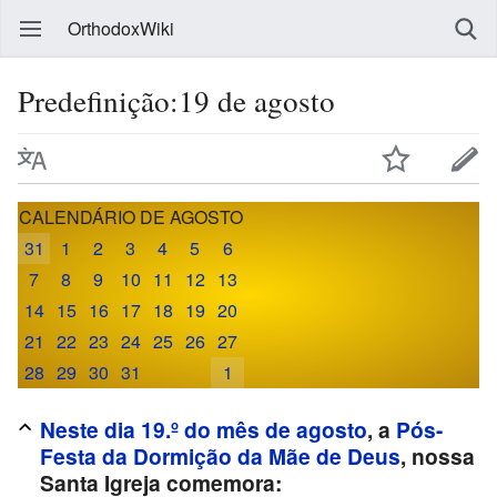
OrthodoxWiki
Predefinição:19 de agosto
CALENDÁRIO DE AGOSTO
31
1
2
3
4
5
6
7
8
9
10
11
12
13
14
15
16
17
18
19
20
21
22
23
24
25
26
27
28
29
30
31
1
Neste dia 19.º do mês de agosto
, a
Pós-
Festa da Dormição da Mãe de Deus
, nossa
Santa Igreja comemora: