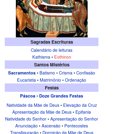
Sagradas Escrituras
Calendário de leituras
Kathisma
•
Eothinon
Santos Mistérios
•
Batismo
•
Crisma
•
Confissão
Sacramentos
Eucaristia
•
Matrimônio
•
Ordenação
Festas
•
Páscoa
Doze Grandes Festas
Natividade da Mãe de Deus
•
Elevação da Cruz
Apresentação da Mãe de Deus
•
Epifania
Natividade do Senhor
•
Apresentação do Senhor
Anunciação
•
Ascensão
•
Pentecostes
Transfiguração
•
Dormição da Mãe de Deus