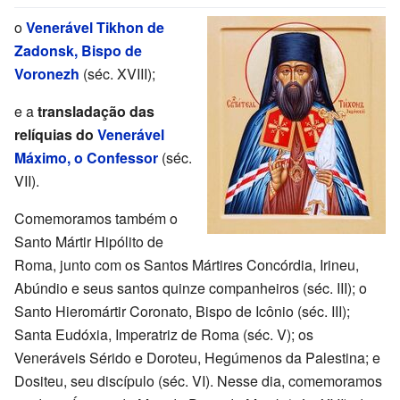
o
Venerável Tikhon de
Zadonsk, Bispo de
Voronezh
(séc. XVIII);
e a
transladação das
relíquias do
Venerável
Máximo, o Confessor
(séc.
VII).
Comemoramos também o
Santo Mártir Hipólito de
Roma, junto com os Santos Mártires Concórdia, Irineu,
Abúndio e seus santos quinze companheiros (séc. III); o
Santo Hieromártir Coronato, Bispo de Icônio (séc. III);
Santa Eudóxia, Imperatriz de Roma (séc. V); os
Veneráveis Sérido e Doroteu, Hegúmenos da Palestina; e
Dositeu, seu discípulo (séc. VI). Nesse dia, comemoramos