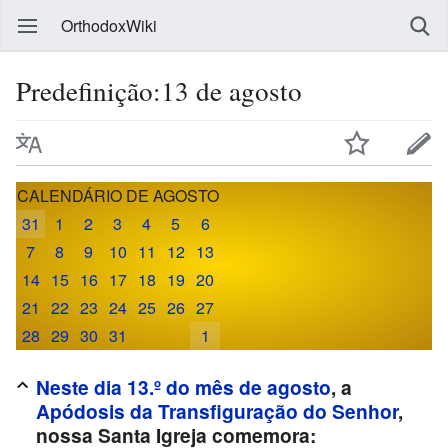
OrthodoxWiki
Predefinição:13 de agosto
CALENDÁRIO DE AGOSTO
31
1
2
3
4
5
6
7
8
9
10
11
12
13
14
15
16
17
18
19
20
21
22
23
24
25
26
27
28
29
30
31
1
Neste dia 13.º do mês de agosto
, a
Apódosis da Transfiguração do Senhor
,
nossa Santa Igreja comemora: