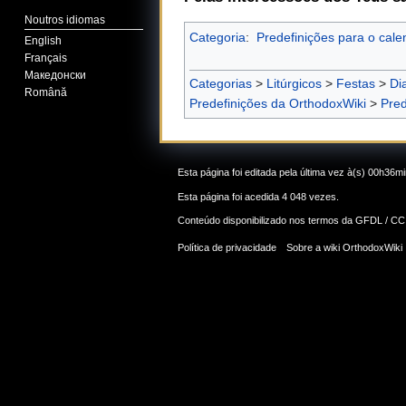
Noutros idiomas
Categoria
:
Predefinições para o calen
English
Français
Македонски
Categorias
>
Litúrgicos
>
Festas
>
Di
Română
Predefinições da OrthodoxWiki
>
Pred
Esta página foi editada pela última vez à(s) 00h36mi
Esta página foi acedida 4 048 vezes.
Conteúdo disponibilizado nos termos da
GFDL / CC
Política de privacidade
Sobre a wiki OrthodoxWiki