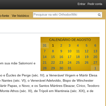
Entrar
Pedir conta
Pesquisa
o-fonte
Ver histórico
CALENDÁRIO DE AGOSTO
31
1
2
3
4
5
6
7
8
9
10
11
12
13
14
15
16
17
18
19
20
21
22
23
24
25
26
27
 com sua mãe Salomoní e
28
29
30
31
1
e Êucles de Perge (séc. IV); a Venerável Virgem e Mártir Elesa
e Nantes (séc. VI); o Venerável Adelvoldo, Bispo de Winchester
rtir Papas, o Novo; e os Santos Mártires Eleazar, Círico, Teodoro
Monte Athos (séc. XI), de Trípoli em Mantineia (séc. XIX), e de