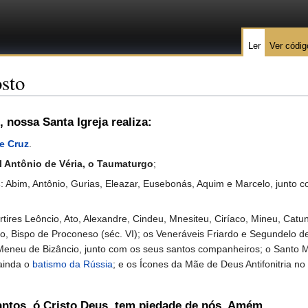
Ler
Ver códig
osto
, nossa Santa Igreja realiza:
te Cruz
.
l Antônio de Véria, o Taumaturgo
;
s
: Abim, Antônio, Gurias, Eleazar, Eusebonás, Aquim e Marcelo, junto
s Leôncio, Ato, Alexandre, Cindeu, Mnesiteu, Ciríaco, Mineu, Catuno 
eo, Bispo de Proconeso (séc. VI); os Veneráveis Friardo e Segundelo d
Meneu de Bizâncio, junto com os seus santos companheiros; o Santo Má
ainda o
batismo da Rússia
; e os Ícones da Mãe de Deus Antifonitria no 
antos, ó Cristo Deus, tem piedade de nós. Amém.