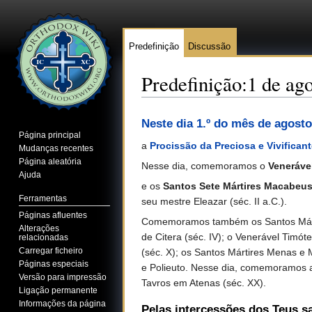
Predefinição
Discussão
Predefinição:1 de ag
Ir para:
navegação
,
pesquisa
Neste dia 1.º do mês de agosto
Página principal
a
Procissão da Preciosa e Vivifican
Mudanças recentes
Página aleatória
Nesse dia, comemoramos o
Veneráve
Ajuda
e os
Santos Sete Mártires Macabeu
Ferramentas
seu mestre Eleazar (séc. II a.C.).
Páginas afluentes
Comemoramos também os Santos Mártire
Alterações
de Citera (séc. IV); o Venerável Timót
relacionadas
Carregar ficheiro
(séc. X); os Santos Mártires Menas e 
Páginas especiais
e Polieuto. Nesse dia, comemoramos 
Versão para impressão
Tavros em Atenas (séc. XX).
Ligação permanente
Informações da página
Pelas intercessões dos Teus s