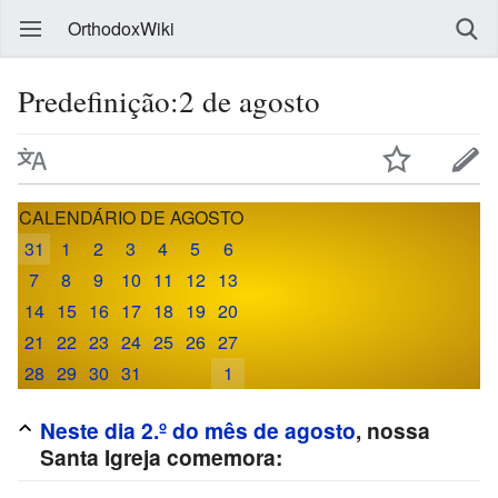
OrthodoxWiki
Predefinição:2 de agosto
CALENDÁRIO DE AGOSTO
31
1
2
3
4
5
6
7
8
9
10
11
12
13
14
15
16
17
18
19
20
21
22
23
24
25
26
27
28
29
30
31
1
Neste dia 2.º do mês de agosto
, nossa
Santa Igreja comemora: