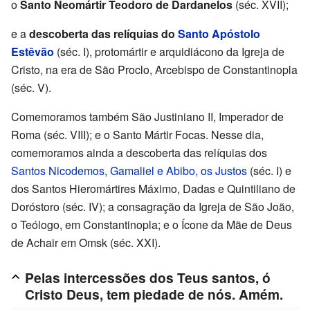
o
Santo Neomártir Teodoro de Dardanelos
(séc. XVII);
e a
descoberta das relíquias do
Santo Apóstolo
Estêvão
(séc. I), protomártir e arquidiácono da Igreja de
Cristo, na era de São Proclo, Arcebispo de Constantinopla
(séc. V).
Comemoramos também São Justiniano II, Imperador de
Roma (séc. VIII); e o Santo Mártir Focas. Nesse dia,
comemoramos ainda a descoberta das relíquias dos
Santos Nicodemos, Gamaliel e Abibo, os Justos
(séc. I) e
dos Santos Hieromártires Máximo, Dadas e Quintiliano de
Doróstoro (séc. IV); a consagração da Igreja de São João,
o Teólogo, em Constantinopla; e o Ícone da Mãe de Deus
de Achair em Omsk (séc. XXI).
Pelas intercessões dos Teus santos, ó
Cristo Deus, tem piedade de nós. Amém.