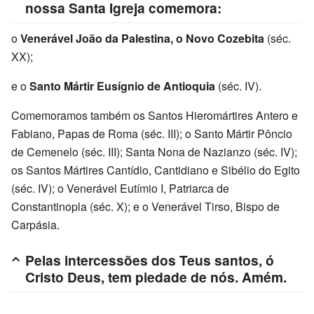
nossa Santa Igreja comemora:
o
Venerável João da Palestina, o Novo Cozebita
(séc.
XX);
e o
Santo Mártir Eusígnio de Antioquia
(séc. IV).
Comemoramos também os Santos Hieromártires Antero e
Fabiano, Papas de Roma (séc. III); o Santo Mártir Pôncio
de Cemenelo (séc. III); Santa Nona de Nazianzo (séc. IV);
os Santos Mártires Cantídio, Cantidiano e Sibélio do Egito
(séc. IV); o Venerável Eutímio I, Patriarca de
Constantinopla (séc. X); e o Venerável Tirso, Bispo de
Carpásia.
Pelas intercessões dos Teus santos, ó
Cristo Deus, tem piedade de nós. Amém.