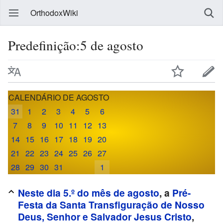
OrthodoxWiki
Predefinição:5 de agosto
CALENDÁRIO DE AGOSTO
31
1
2
3
4
5
6
7
8
9
10
11
12
13
14
15
16
17
18
19
20
21
22
23
24
25
26
27
28
29
30
31
1
Neste dia 5.º do mês de agosto
, a
Pré-
Festa da Santa Transfiguração de Nosso
Deus, Senhor e Salvador Jesus Cristo
,