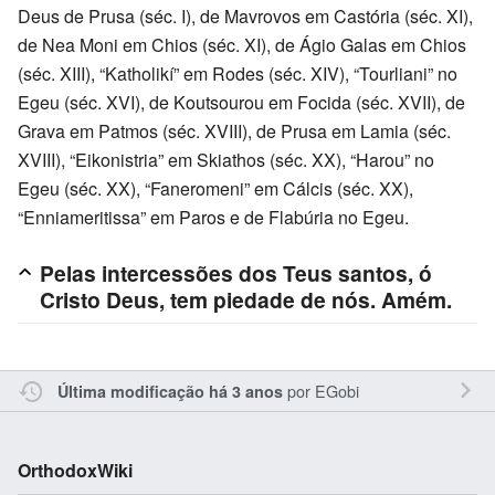
Deus de Prusa (séc. I), de Mavrovos em Castória (séc. XI),
de Nea Moni em Chios (séc. XI), de Ágio Galas em Chios
(séc. XIII), “Katholikí” em Rodes (séc. XIV), “Tourliani” no
Egeu (séc. XVI), de Koutsourou em Focida (séc. XVII), de
Grava em Patmos (séc. XVIII), de Prusa em Lamia (séc.
XVIII), “Eikonistria” em Skiathos (séc. XX), “Harou” no
Egeu (séc. XX), “Faneromeni” em Cálcis (séc. XX),
“Enniameritissa” em Paros e de Flabúria no Egeu.
Pelas intercessões dos Teus santos, ó
Cristo Deus, tem piedade de nós. Amém.
por
EGobi
Última modificação há 3 anos
OrthodoxWiki