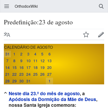
OrthodoxWiki
Predefinição:23 de agosto
CALENDÁRIO DE AGOSTO
31
1
2
3
4
5
6
7
8
9
10
11
12
13
14
15
16
17
18
19
20
21
22
23
24
25
26
27
28
29
30
31
1
Neste dia 23.º do mês de agosto
, a
Apódosis da Dormição da Mãe de Deus
,
nossa Santa Igreja comemora: