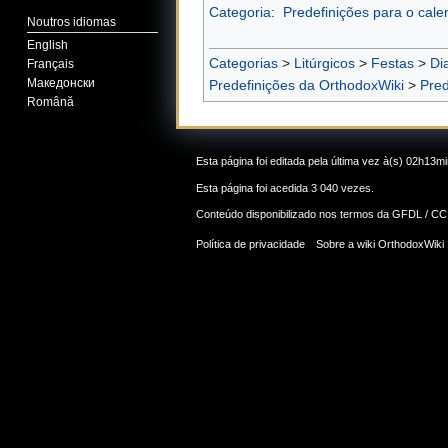
Categoria
:
Predefinições para o calen
Noutros idiomas
English
Categorias
>
Litúrgicos
>
Festas
>
Di
Français
Македонски
Predefinições da OrthodoxWiki
>
Pred
Română
Esta página foi editada pela última vez à(s) 02h13m
Esta página foi acedida 3 040 vezes.
Conteúdo disponibilizado nos termos da
GFDL / CC
Política de privacidade
Sobre a wiki OrthodoxWiki