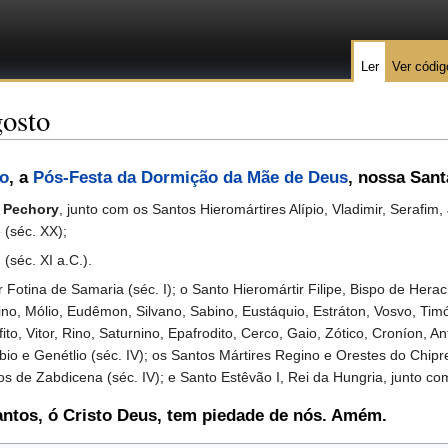
Ler
Ver códig
gosto
to
, a
Pós-Festa da Dormição da Mãe de Deus
, nossa San
e Pechory
, junto com os Santos Hieromártires Alípio, Vladimir, Serafim
 (séc. XX);
l
(séc. XI a.C.).
ina de Samaria (séc. I); o Santo Hieromártir Filipe, Bispo de Heracl
ino, Mólio, Eudêmon, Silvano, Sabino, Eustáquio, Estráton, Vosvo, Tim
to, Vitor, Rino, Saturnino, Epafrodito, Cerco, Gaio, Zótico, Croníon, An
io e Genétlio (séc. IV); os Santos Mártires Regino e Orestes do Chipre 
s de Zabdicena (séc. IV); e Santo Estêvão I, Rei da Hungria, junto com
antos, ó Cristo Deus, tem piedade de nós. Amém.