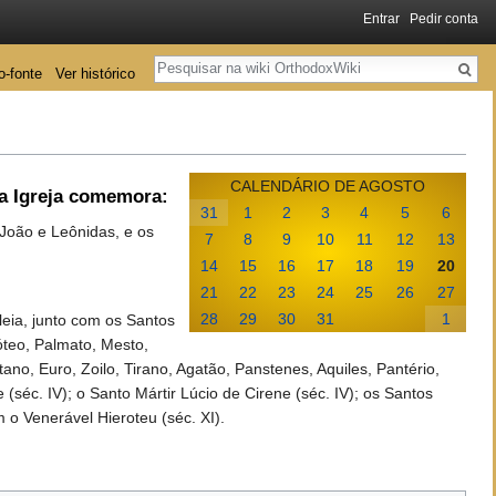
Entrar
Pedir conta
Pesquisa
o-fonte
Ver histórico
CALENDÁRIO DE AGOSTO
ta Igreja comemora:
31
1
2
3
4
5
6
, João e Leônidas, e os
7
8
9
10
11
12
13
14
15
16
17
18
19
20
21
22
23
24
25
26
27
28
29
30
31
1
eia, junto com os Santos
óteo, Palmato, Mesto,
tano, Euro, Zoilo, Tirano, Agatão, Panstenes, Aquiles, Pantério,
(séc. IV); o Santo Mártir Lúcio de Cirene (séc. IV); os Santos
 o Venerável Hieroteu (séc. XI).