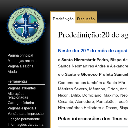
Predefinição
Discussão
Predefinição:20 de a
Ir para:
navegação
,
pesquisa
Neste dia 20.º do mês de agos
Página principal
o
Santo Hieromártir Pedro, Bispo d
Mudanças recentes
Santos Neomártires André e Alexandre
Página aleatória
Ajuda
e o
Santo e Glorioso Profeta Samue
Ferramentas
Comemoramos também a Santa Mártir Fot
Páginas afluentes
Mártires Severo, Mêmnon, Oríon, Antil
Alterações
Nícon, Dífilo, Domiciano, Máximo, Neófi
relacionadas
Crisanto, Atenodoro, Pantaleão, Teoséb
Carregar ficheiro
Hieromártires Heliodoro e Dosas, Bispo
Páginas especiais
Versão para impressão
Pelas intercessões dos Teus s
Ligação permanente
Informações da página