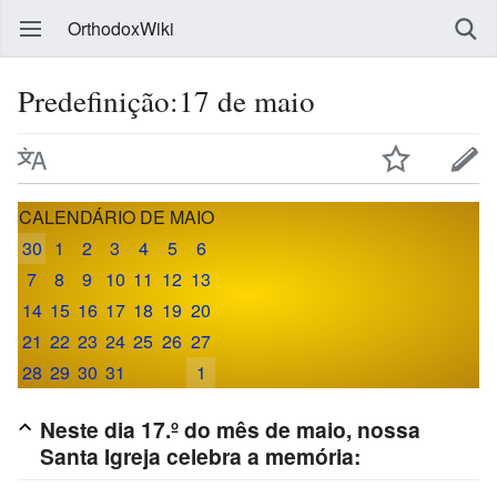
OrthodoxWiki
Predefinição:17 de maio
CALENDÁRIO DE MAIO
30
1
2
3
4
5
6
7
8
9
10
11
12
13
14
15
16
17
18
19
20
21
22
23
24
25
26
27
28
29
30
31
1
Neste dia 17.º do mês de maio, nossa
Santa Igreja celebra a memória: