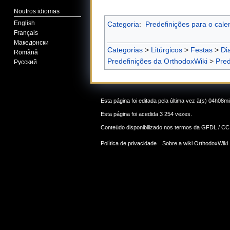
Noutros idiomas
English
Categoria
:
Predefinições para o calen
Français
Македонски
Categorias
>
Litúrgicos
>
Festas
>
Di
Română
Predefinições da OrthodoxWiki
>
Pred
Русский
Esta página foi editada pela última vez à(s) 04h08m
Esta página foi acedida 3 254 vezes.
Conteúdo disponibilizado nos termos da
GFDL / CC
Política de privacidade
Sobre a wiki OrthodoxWiki