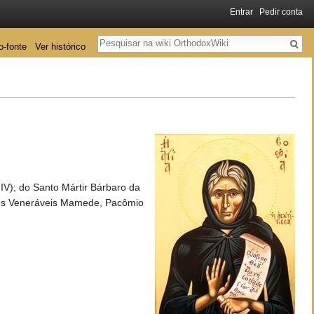
Entrar
Pedir conta
Pesquisa
o-fonte
Ver histórico
V); do Santo Mártir Bárbaro da
e dos Veneráveis Mamede, Pacômio