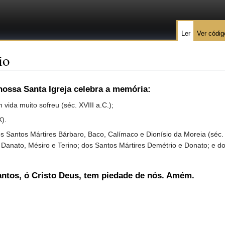
Ler
Ver códig
io
nossa Santa Igreja celebra a memória:
 vida muito sofreu (séc. XVIII a.C.);
).
ntos Mártires Bárbaro, Baco, Calímaco e Dionísio da Moreia (séc. I
es Danato, Mésiro e Terino; dos Santos Mártires Demétrio e Donato; 
antos, ó Cristo Deus, tem piedade de nós. Amém.