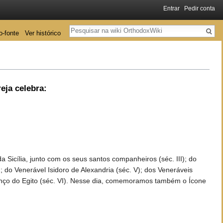
Entrar
Pedir conta
Pesquisa
o-fonte
Ver histórico
eja celebra:
Sicília, junto com os seus santos companheiros (séc. III); do
; do Venerável Isidoro de Alexandria (séc. V); dos Veneráveis
urenço do Egito (séc. VI). Nesse dia, comemoramos também o Ícone