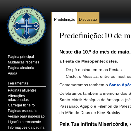
Predefinição
Discussão
Predefinição:10 de m
Ir para:
navegação
,
pesquisa
Neste dia 10.º do mês de maio,
Página principal
a
Festa de Mesopentecostes
.
Mudanças recentes
Página aleatória
De pé ensina, entre as Festas
Ajuda
Cristo, o Messias, entre os mestres
Ferramentas
Comemoramos também o
Santo Após
Páginas afluentes
Celebramos também a memória dos Santo
Alterações
Santo Mártir Hesíquio de Antioquia (sé
relacionadas
Carregar ficheiro
Passarião, Agápio e Filêmon da Palest
Páginas especiais
da Mãe de Deus de Kiev-Bratsky.
Versão para impressão
Ligação permanente
Pela Tua infinita Misericórdia
Informações da página