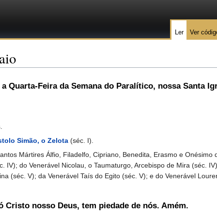
Ler
Ver códig
aio
 a Quarta-Feira da Semana do Paralítico, nossa Santa Igr
.
tolo Simão, o Zelota
(séc. I).
s Mártires Álfio, Filadelfo, Cipriano, Benedita, Erasmo e Onésimo da 
c. IV); do Venerável Nicolau, o Taumaturgo, Arcebispo de Mira (séc. IV)
ina (séc. V); da Venerável Taís do Egito (séc. V); e do Venerável Lo
, ó Cristo nosso Deus, tem piedade de nós. Amém.