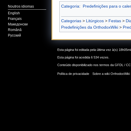
Categoria
:
Predefinições para o calen
Noutros idiomas
English
Français
Categorias
>
Litúrgicos
>
Festas
>
Di
Македонски
Predefinições da OrthodoxWiki
>
Pred
Română
Русский
Esta página foi editada pela última vez à(s) 18h05m
Esta página foi acedida 6 534 vezes.
Conteúdo disponibilizado nos termos da
GFDL / CC
Política de privacidade
Sobre a wiki OrthodoxWiki