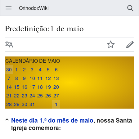
OrthodoxWiki
Predefinição:1 de maio
CALENDÁRIO DE MAIO
30
1
2
3
4
5
6
7
8
9
10
11
12
13
14
15
16
17
18
19
20
21
22
23
24
25
26
27
28
29
30
31
1
Neste dia 1.º do mês de maio
, nossa Santa
Igreja comemora: