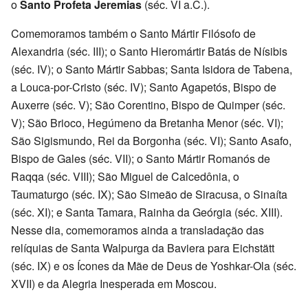
o
Santo Profeta Jeremias
(séc. VI a.C.).
Comemoramos também o Santo Mártir Filósofo de
Alexandria (séc. III); o Santo Hieromártir Batás de Nísibis
(séc. IV); o Santo Mártir Sabbas; Santa Isidora de Tabena,
a Louca-por-Cristo (séc. IV); Santo Agapetós, Bispo de
Auxerre (séc. V); São Corentino, Bispo de Quimper (séc.
V); São Brioco, Hegúmeno da Bretanha Menor (séc. VI);
São Sigismundo, Rei da Borgonha (séc. VI); Santo Asafo,
Bispo de Gales (séc. VII); o Santo Mártir Romanós de
Raqqa (séc. VIII); São Miguel de Calcedônia, o
Taumaturgo (séc. IX); São Simeão de Siracusa, o Sinaíta
(séc. XI); e Santa Tamara, Rainha da Geórgia (séc. XIII).
Nesse dia, comemoramos ainda a transladação das
relíquias de Santa Walpurga da Baviera para Eichstätt
(séc. IX) e os Ícones da Mãe de Deus de Yoshkar-Ola (séc.
XVII) e da Alegria Inesperada em Moscou.