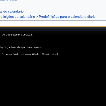
as do calendário
efinições do calendário
>
Predefinições para o calendário diário
in de 1 de setembro de 2023.
 by-sa
, salvo indicação em contrário.
Exoneração de responsabilidade
Versão móvel