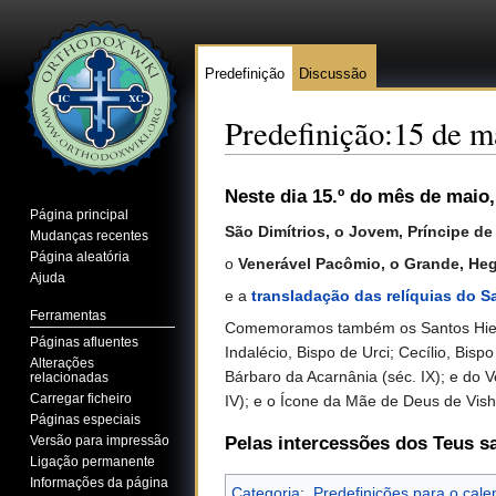
Predefinição
Discussão
Predefinição:15 de m
Ir para:
navegação
,
pesquisa
Neste dia 15.º do mês de maio
Página principal
São Dimítrios, o Jovem, Príncipe d
Mudanças recentes
Página aleatória
o
Venerável Pacômio, o Grande, H
Ajuda
e a
transladação das relíquias do S
Ferramentas
Comemoramos também os Santos Hieromá
Páginas afluentes
Indalécio, Bispo de Urci; Cecílio, Bispo
Alterações
Bárbaro da Acarnânia (séc. IX); e do
relacionadas
Carregar ficheiro
IV); e o Ícone da Mãe de Deus de Vis
Páginas especiais
Versão para impressão
Pelas intercessões dos Teus s
Ligação permanente
Informações da página
Categoria
:
Predefinições para o calen