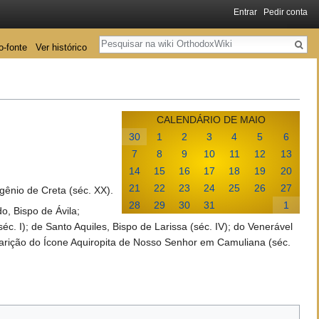
Entrar
Pedir conta
Pesquisa
o-fonte
Ver histórico
CALENDÁRIO DE MAIO
30
1
2
3
4
5
6
7
8
9
10
11
12
13
14
15
16
17
18
19
20
21
22
23
24
25
26
27
ênio de Creta (séc. XX).
28
29
30
31
1
, Bispo de Ávila;
(séc. I); de Santo Aquiles, Bispo de Larissa (séc. IV); do Venerável
arição do Ícone Aquiropita de Nosso Senhor em Camuliana (séc.