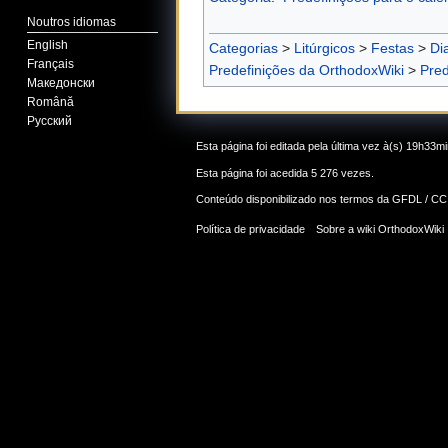
Noutros idiomas
English
Categorias
>
Litúrgicos
>
Festas
>
Di
Français
Predefinições da OrthodoxWiki
>
Pred
Македонски
Română
Русский
Esta página foi editada pela última vez à(s) 19h33m
Esta página foi acedida 5 276 vezes.
Conteúdo disponibilizado nos termos da
GFDL / CC
Política de privacidade
Sobre a wiki OrthodoxWiki