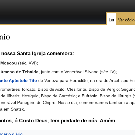
Ler
Ver códig
aio
, nossa Santa Igreja comemora:
e Moscou
(séc. XVI);
egúmeno de Tebaida
, junto com o Venerável Silvano (séc. IV);
anto Apóstolo Tito
de Veneza para Heraclião, na era do Arcebispo Eug
rtires Torcato, Bispo de Acito; Ctesifonte, Bispo de Vérgio; Segundo
 de Ilíberis; Hesíquio, Bispo de Carcésio; e Eufrásio, Bispo de Ilíturgis 
 Venerável Panegírio do Chipre. Nesse dia, comemoramos também a ap
ha em Shatsk.
antos, ó Cristo Deus, tem piedade de nós. Amém.
dário diário