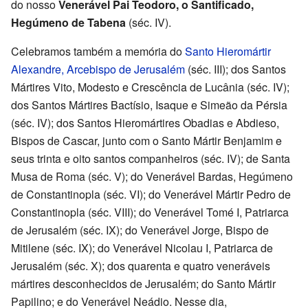
do nosso
Venerável Pai Teodoro, o Santificado,
Hegúmeno de Tabena
(séc. IV).
Celebramos também a memória do
Santo Hieromártir
Alexandre, Arcebispo de Jerusalém
(séc. III); dos Santos
Mártires Vito, Modesto e Crescência de Lucânia (séc. IV);
dos Santos Mártires Bactísio, Isaque e Simeão da Pérsia
(séc. IV); dos Santos Hieromártires Obadias e Abdieso,
Bispos de Cascar, junto com o Santo Mártir Benjamim e
seus trinta e oito santos companheiros (séc. IV); de Santa
Musa de Roma (séc. V); do Venerável Bardas, Hegúmeno
de Constantinopla (séc. VI); do Venerável Mártir Pedro de
Constantinopla (séc. VIII); do Venerável Tomé I, Patriarca
de Jerusalém (séc. IX); do Venerável Jorge, Bispo de
Mitilene (séc. IX); do Venerável Nicolau I, Patriarca de
Jerusalém (séc. X); dos quarenta e quatro veneráveis
mártires desconhecidos de Jerusalém; do Santo Mártir
Papilino; e do Venerável Neádio. Nesse dia,