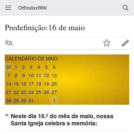
OrthodoxWiki
Predefinição:16 de maio
CALENDÁRIO DE MAIO
30
1
2
3
4
5
6
7
8
9
10
11
12
13
14
15
16
17
18
19
20
21
22
23
24
25
26
27
28
29
30
31
1
Neste dia 16.º do mês de maio, nossa
Santa Igreja celebra a memória: