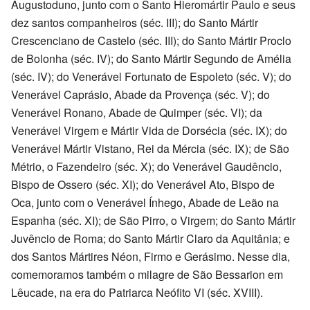
Augustoduno, junto com o Santo Hieromártir Paulo e seus
dez santos companheiros (séc. III); do Santo Mártir
Crescenciano de Castelo (séc. III); do Santo Mártir Proclo
de Bolonha (séc. IV); do Santo Mártir Segundo de Amélia
(séc. IV); do Venerável Fortunato de Espoleto (séc. V); do
Venerável Caprásio, Abade da Provença (séc. V); do
Venerável Ronano, Abade de Quimper (séc. VI); da
Venerável Virgem e Mártir Vida de Dorsécia (séc. IX); do
Venerável Mártir Vistano, Rei da Mércia (séc. IX); de São
Métrio, o Fazendeiro (séc. X); do Venerável Gaudêncio,
Bispo de Ossero (séc. XI); do Venerável Ato, Bispo de
Oca, junto com o Venerável Ínhego, Abade de Leão na
Espanha (séc. XI); de São Pirro, o Virgem; do Santo Mártir
Juvêncio de Roma; do Santo Mártir Claro da Aquitânia; e
dos Santos Mártires Néon, Firmo e Gerásimo. Nesse dia,
comemoramos também o milagre de São Bessarion em
Lêucade, na era do Patriarca Neófito VI (séc. XVIII).