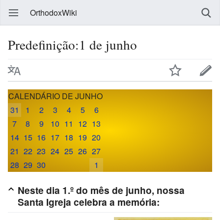
OrthodoxWiki
Predefinição:1 de junho
CALENDÁRIO DE JUNHO
31
1
2
3
4
5
6
7
8
9
10
11
12
13
14
15
16
17
18
19
20
21
22
23
24
25
26
27
28
29
30
1
Neste dia 1.º do mês de junho, nossa
Santa Igreja celebra a memória: