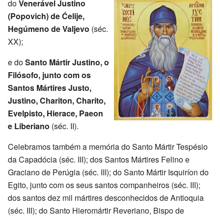
do
Venerável Justino
(Popovich) de Ćelije,
Hegúmeno de Valjevo
(séc.
XX);
e do
Santo Mártir Justino, o
Filósofo, junto com os
Santos Mártires Justo,
Justino, Chariton, Charito,
Evelpisto, Hierace, Paeon
e Liberiano
(séc. II).
Celebramos também a memória do Santo Mártir Tespésio
da Capadócia (séc. III); dos Santos Mártires Felino e
Graciano de Perúgia (séc. III); do Santo Mártir Isquiríon do
Egito, junto com os seus santos companheiros (séc. III);
dos santos dez mil mártires desconhecidos de Antioquia
(séc. III); do Santo Hieromártir Reveriano, Bispo de