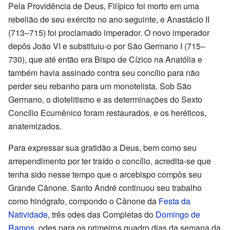
Pela Providência de Deus, Filípico foi morto em uma
rebelião de seu exército no ano seguinte, e Anastácio II
(713–715) foi proclamado imperador. O novo imperador
depôs João VI e substituiu-o por São Germano I (715–
730), que até então era Bispo de Cízico na Anatólia e
também havia assinado contra seu concílio para não
perder seu rebanho para um monotelista. Sob São
Germano, o diotelitismo e as determinações do Sexto
Concílio Ecumênico foram restaurados, e os heréticos,
anatemizados.
Para expressar sua gratidão a Deus, bem como seu
arrependimento por ter traído o concílio, acredita-se que
tenha sido nesse tempo que o arcebispo compôs seu
Grande Cânone. Santo André continuou seu trabalho
como hinógrafo, compondo o Cânone da
Festa da
Natividade
, três odes das Completas do
Domingo de
Ramos
, odes para os primeiros quadro dias da semana da