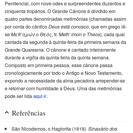
Penitencial, com nove odes e surpreendentes duzentos e
cinquenta tropários. O Grande Cânone é dividido em
quatro partes denominadas metimônias (chamadas assim
por conta do cântico
Deus está conosco
, que em grego lê-
se
Μεθ' ημών ο Θεός
, tr.
Meth' imon o Theos
), cada qual
cantada da segunda à quinta-feira da primeira semana da
Grande Quaresma. O cânone é cantado inteiramente
durante a vigília da quinta-feira da quinta semana.
Composto em primeira pessoa, esse cânone passa
cronologicamente por todo o Antigo e Novo Testamento,
expondo a necessidade da alma pecadora arrepender-se
e retornar com humildade a Deus. Uma das metimônias
pode ser lida
aqui
.
Referências
São Nicodemos, o Hagiorita (1819).
Sinaxário dos