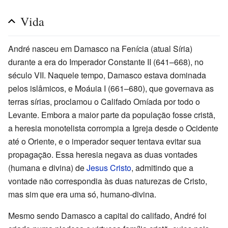
Vida
André nasceu em Damasco na Fenícia (atual Síria)
durante a era do Imperador Constante II (641–668), no
século VII. Naquele tempo, Damasco estava dominada
pelos islâmicos, e Moáuia I (661–680), que governava as
terras sírias, proclamou o Califado Omíada por todo o
Levante. Embora a maior parte da população fosse cristã,
a heresia monotelista corrompia a Igreja desde o Ocidente
até o Oriente, e o imperador sequer tentava evitar sua
propagação. Essa heresia negava as duas vontades
(humana e divina) de
Jesus Cristo
, admitindo que a
vontade não correspondia às duas naturezas de Cristo,
mas sim que era uma só, humano-divina.
Mesmo sendo Damasco a capital do califado, André foi