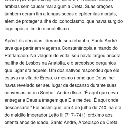
arábias sem causar mal algum a Creta. Suas orações
também deram fim a longas secas e epidemias mortais,
além de proteger a ilha do iconoclasmo, que havia surgido
logo após o fim do monotelismo.
Após três décadas liderando seu rebanho, Santo André
teve que partir em viagem a Constantinopla a mando do
Patriarcado. Na viagem de volta, seu navio largou âncora
na ilha de Lesbos na Anatólia, e o arcebispo perguntou
que lugar era aquele. Um dos nativos respondeu que ele
estava na vila de Éreso, o mesmo nome que Deus lhe
havia revelado ser seu lugar de descanso durante suas
conversas com o Senhor. André disse: “É aqui que devo
entregar a Deus a imagem que Ele me deu. É aqui onde
descansarei.” Foi assim que, em 4 de julho de 740, na era
do maldito Imperador Leão III (717–741), próximo aos
oitenta anos de idade, Santo André, Arcebispo de Creta,