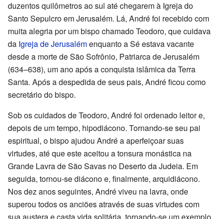
duzentos quilômetros ao sul até chegarem à Igreja do
Santo Sepulcro em Jerusalém. Lá, André foi recebido com
muita alegria por um bispo chamado Teodoro, que cuidava
da
Igreja de Jerusalém
enquanto a Sé estava vacante
desde a morte de São Sofrônio, Patriarca de Jerusalém
(634–638), um ano após a conquista islâmica da Terra
Santa. Após a despedida de seus pais, André ficou como
secretário do bispo.
Sob os cuidados de Teodoro, André foi ordenado leitor e,
depois de um tempo, hipodiácono. Tornando-se seu pai
espiritual, o bispo ajudou André a aperfeiçoar suas
virtudes, até que este aceitou a tonsura monástica na
Grande Lavra de São Savas no Deserto da Judeia. Em
seguida, tornou-se diácono e, finalmente, arquidiácono.
Nos dez anos seguintes, André viveu na lavra, onde
superou todos os anciões através de suas virtudes com
sua austera e casta vida solitária, tornando-se um exemplo