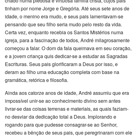
criado numa piedosa e virtuosa família cristã, cujos pais
tinham por nome Jorge e Gregória. Até seus sete anos de
idade, o menino era mudo, e seus pais lamentavam-se
pensando que seu filho seria mudo pelo resto da vida.
Certa vez, enquanto recebia os Santos Mistérios numa
igreja, para a fascinação de todos, André milagrosamente
começou a falar. O dom da fala queimava em seu coração,
e a jovem criança quis dedicar-se a estudar as Sagradas
Escrituras. Seus pais glorificaram a Deus por isso, e
deram ao filho uma educação completa com base na
gramática, retórica e filosofia.
Ainda aos catorze anos de idade, André assumiu que era
impossível unir-se ao conhecimento divino sem antes
livrar-se das coisas terrenas e materiais, as quais faziam-
no desviar da dedicação total a Deus. Implorando e
rogando para que pudesse consagrar-se ao Senhor,
recebeu a bênção de seus pais, que peregrinaram com ele