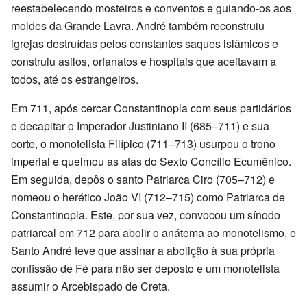
reestabelecendo mosteiros e conventos e guiando-os aos
moldes da Grande Lavra. André também reconstruiu
igrejas destruídas pelos constantes saques islâmicos e
construiu asilos, orfanatos e hospitais que aceitavam a
todos, até os estrangeiros.
Em 711, após cercar Constantinopla com seus partidários
e decapitar o Imperador Justiniano II (685–711) e sua
corte, o monotelista Filípico (711–713) usurpou o trono
imperial e queimou as atas do Sexto Concílio Ecumênico.
Em seguida, depôs o santo Patriarca Ciro (705–712) e
nomeou o herético João VI (712–715) como Patriarca de
Constantinopla. Este, por sua vez, convocou um sínodo
patriarcal em 712 para abolir o anátema ao monotelismo, e
Santo André teve que assinar a abolição à sua própria
confissão de Fé para não ser deposto e um monotelista
assumir o Arcebispado de Creta.