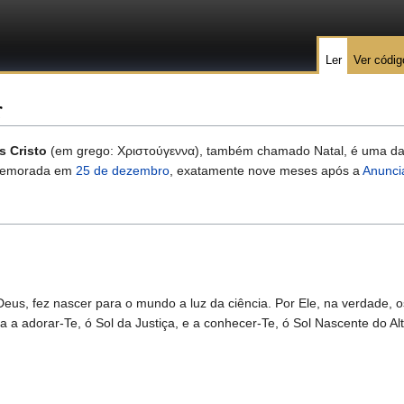
Ler
Ver códig
r
s Cristo
(em grego: Χριστούγεννα), também chamado Natal, é uma d
omemorada em
25 de dezembro
, exatamente nove meses após a
Anunci
Deus, fez nascer para o mundo a luz da ciência. Por Ele, na verdade, 
 a adorar-Te, ó Sol da Justiça, e a conhecer-Te, ó Sol Nascente do Alt