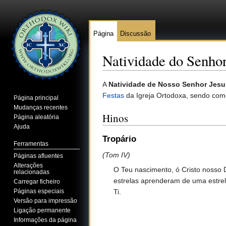
Página
Discussão
Natividade do Senho
Ir para:
navegação
,
pesquisa
A
Natividade de Nosso Senhor Jesu
Festas
da Igreja Ortodoxa, sendo c
Página principal
Mudanças recentes
Hinos
Página aleatória
Ajuda
Tropário
Ferramentas
(Tom IV)
Páginas afluentes
Alterações
O Teu nascimento, ó Cristo nosso 
relacionadas
estrelas aprenderam de uma estrela
Carregar ficheiro
Páginas especiais
Ti.
Versão para impressão
Ligação permanente
Informações da página