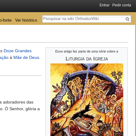
Entrar
Pedir conta
Pesquisa
o-fonte
Ver histórico
as
Doze Grandes
Esse artigo faz parte de uma série sobre a
ação
à
Mãe de Deus
.
Liturgia da Igreja
os adoradores das
o. Ó Senhor, glória a