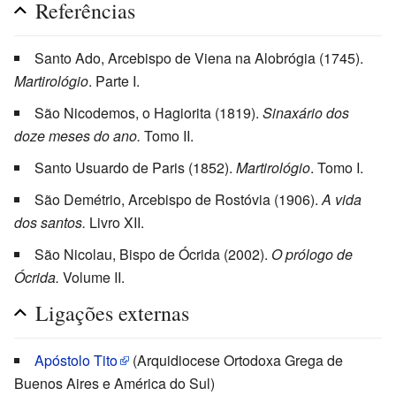
Referências
Santo Ado, Arcebispo de Viena na Alobrógia (1745).
Martirológio
. Parte I.
São Nicodemos, o Hagiorita (1819).
Sinaxário dos
doze meses do ano.
Tomo II.
Santo Usuardo de Paris (1852).
Martirológio
. Tomo I.
São Demétrio, Arcebispo de Rostóvia (1906).
A vida
dos santos.
Livro XII.
São Nicolau, Bispo de Ócrida (2002).
O prólogo de
Ócrida.
Volume II.
Ligações externas
Apóstolo Tito
(Arquidiocese Ortodoxa Grega de
Buenos Aires e América do Sul)