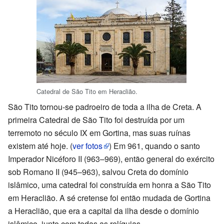
Catedral de São Tito em Heraclião.
São Tito tornou-se padroeiro de toda a ilha de Creta. A
primeira Catedral de São Tito foi destruída por um
terremoto no século IX em Gortina, mas suas ruínas
existem até hoje.
(
ver fotos
)
Em 961, quando o santo
Imperador Nicéforo II (963–969), então general do exército
sob Romano II (945–963), salvou Creta do domínio
islâmico, uma catedral foi construída em honra a São Tito
em Heraclião. A sé cretense foi então mudada de Gortina
a Heraclião, que era a capital da ilha desde o domínio
islâmico, junto com todas as relíquias.