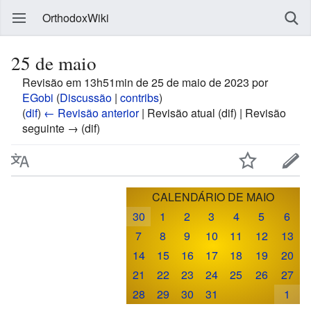
OrthodoxWiki
25 de maio
Revisão em 13h51min de 25 de maio de 2023 por
EGobi
(
Discussão
|
contribs
)
(
dif
)
← Revisão anterior
| Revisão atual (dif) | Revisão
seguinte → (dif)
CALENDÁRIO DE MAIO
30
1
2
3
4
5
6
7
8
9
10
11
12
13
14
15
16
17
18
19
20
21
22
23
24
25
26
27
28
29
30
31
1