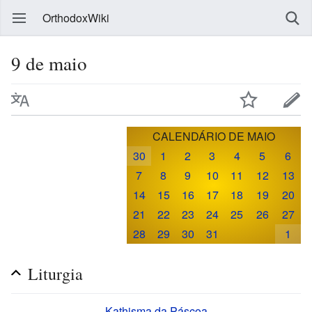
OrthodoxWiki
9 de maio
CALENDÁRIO DE MAIO
30
1
2
3
4
5
6
7
8
9
10
11
12
13
14
15
16
17
18
19
20
21
22
23
24
25
26
27
28
29
30
31
1
Liturgia
Kathisma da Páscoa