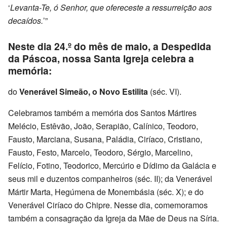
‘
Levanta-Te, ó Senhor, que ofereceste a ressurreição aos
decaídos.
’”
Neste dia 24.º do mês de maio, a Despedida
da Páscoa, nossa Santa Igreja celebra a
memória:
do
Venerável Simeão, o Novo Estilita
(séc. VI).
Celebramos também a memória dos Santos Mártires
Melécio, Estêvão, João, Serapião, Calínico, Teodoro,
Fausto, Marciana, Susana, Paládia, Ciríaco, Cristiano,
Fausto, Festo, Marcelo, Teodoro, Sérgio, Marcelino,
Felício, Fotino, Teodorico, Mercúrio e Dídimo da Galácia e
seus mil e duzentos companheiros (séc. II); da Venerável
Mártir Marta, Hegúmena de Monembásia (séc. X); e do
Venerável Ciríaco do Chipre. Nesse dia, comemoramos
também a consagração da Igreja da Mãe de Deus na Síria.