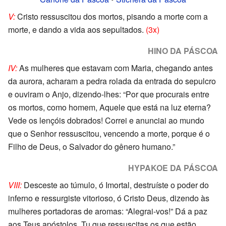
V:
Cristo ressuscitou dos mortos, pisando a morte com a
morte, e dando a vida aos sepultados.
(3x)
HINO DA PÁSCOA
IV:
As mulheres que estavam com Maria, chegando antes
da aurora, acharam a pedra rolada da entrada do sepulcro
e ouviram o Anjo, dizendo-lhes: “Por que procurais entre
os mortos, como homem, Aquele que está na luz eterna?
Vede os lençóis dobrados! Correi e anunciai ao mundo
que o Senhor ressuscitou, vencendo a morte, porque é o
Filho de Deus, o Salvador do gênero humano.”
HYPAKOE DA PÁSCOA
VIII:
Desceste ao túmulo, ó Imortal, destruíste o poder do
inferno e ressurgiste vitorioso, ó Cristo Deus, dizendo às
mulheres portadoras de aromas: “Alegrai-vos!” Dá a paz
aos Teus apóstolos, Tu que ressuscitas os que estão