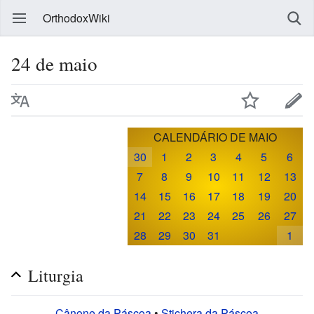
OrthodoxWiki
24 de maio
CALENDÁRIO DE MAIO
30
1
2
3
4
5
6
7
8
9
10
11
12
13
14
15
16
17
18
19
20
21
22
23
24
25
26
27
28
29
30
31
1
Liturgia
Cânone da Páscoa
•
Stichera da Páscoa