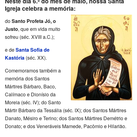
Neste dia 6.º do mês de maio, nossa Santa
Igreja celebra a memória:
do
Santo Profeta Jó, o
Justo
, que em vida muito
sofreu (séc. XVIII a.C.);
e de
Santa Sofia de
Kastória
(séc. XX).
Comemoramos também a
memória dos Santos
Mártires Bárbaro, Baco,
Calímaco e Dionísio da
Moreia (séc. IV); do Santo
Mártir Bárbaro da Tessália (séc. IX); dos Santos Mártires
Danato, Mésiro e Terino; dos Santos Mártires Demétrio e
Donato; e dos Veneráveis Mamede, Pacômio e Hilarião.