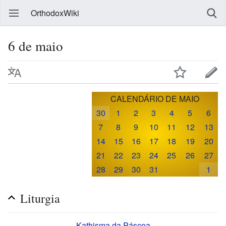
OrthodoxWiki
6 de maio
CALENDÁRIO DE MAIO
30
1
2
3
4
5
6
7
8
9
10
11
12
13
14
15
16
17
18
19
20
21
22
23
24
25
26
27
28
29
30
31
1
Liturgia
Kathisma da Páscoa