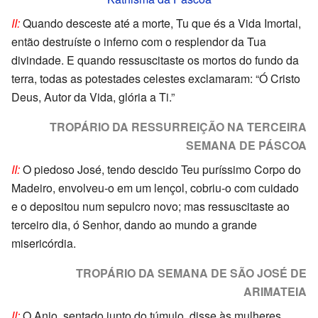
II:
Quando desceste até a morte, Tu que és a Vida Imortal,
então destruíste o inferno com o resplendor da Tua
divindade. E quando ressuscitaste os mortos do fundo da
terra, todas as potestades celestes exclamaram: “Ó Cristo
Deus, Autor da Vida, glória a Ti.”
TROPÁRIO DA RESSURREIÇÃO NA TERCEIRA
SEMANA DE PÁSCOA
II:
O piedoso José, tendo descido Teu puríssimo Corpo do
Madeiro, envolveu-o em um lençol, cobriu-o com cuidado
e o depositou num sepulcro novo; mas ressuscitaste ao
terceiro dia, ó Senhor, dando ao mundo a grande
misericórdia.
TROPÁRIO DA SEMANA DE SÃO JOSÉ DE
ARIMATEIA
II:
O Anjo, sentado junto do túmulo, disse às mulheres