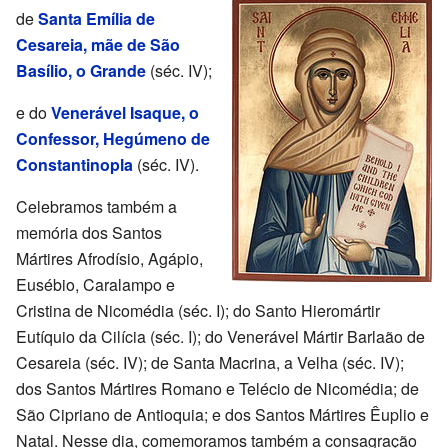
de
Santa Emília de
Cesareia, mãe de São
Basílio, o Grande
(séc. IV);
e do
Venerável Isaque, o
Confessor, Hegúmeno de
Constantinopla
(séc. IV).
Celebramos também a
memória dos Santos
Mártires Afrodísio, Agápio,
Eusébio, Caralampo e
Cristina de Nicomédia (séc. I); do Santo Hieromártir
Eutíquio da Cilícia (séc. I); do Venerável Mártir Barlaão de
Cesareia (séc. IV); de Santa Macrina, a Velha (séc. IV);
dos Santos Mártires Romano e Telécio de Nicomédia; de
São Cipriano de Antioquia; e dos Santos Mártires Êuplio e
Natal. Nesse dia, comemoramos também a consagração