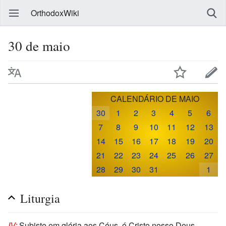
OrthodoxWiki
30 de maio
CALENDÁRIO DE MAIO
30
1
2
3
4
5
6
7
8
9
10
11
12
13
14
15
16
17
18
19
20
21
22
23
24
25
26
27
28
29
30
31
1
Liturgia
IV:
Subiste em glória aos Céus, ó Cristo nosso Deus,