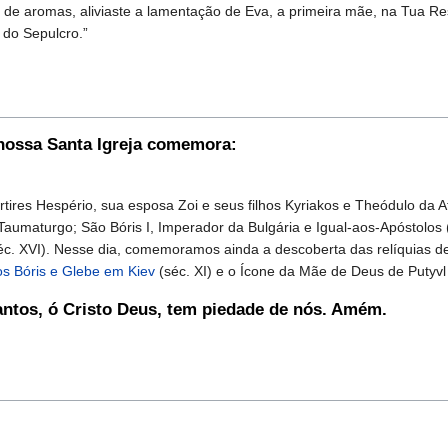
 de aromas, aliviaste a lamentação de Eva, a primeira mãe, na Tua Re
 do Sepulcro.”
 nossa Santa Igreja comemora:
s Hespério, sua esposa Zoi e seus filhos Kyriakos e Theódulo da Atál
aumaturgo; São Bóris I, Imperador da Bulgária e Igual-aos-Apóstolos 
. XVI). Nesse dia, comemoramos ainda a descoberta das relíquias de
os Bóris e Glebe em Kiev
(séc. XI) e o Ícone da Mãe de Deus de Putyvl 
antos, ó Cristo Deus, tem piedade de nós. Amém.