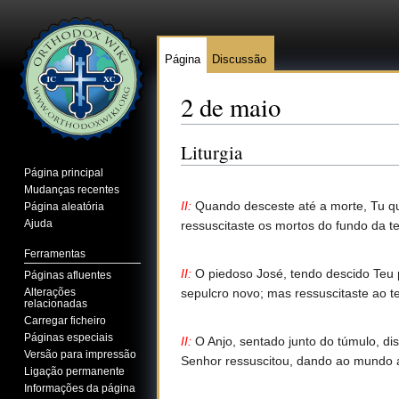
Página
Discussão
2 de maio
Ir para:
navegação
,
pesquisa
Liturgia
Página principal
Mudanças recentes
II:
Quando desceste até a morte, Tu que
Página aleatória
Ajuda
ressuscitaste os mortos do fundo da te
Ferramentas
II:
O piedoso José, tendo descido Teu 
Páginas afluentes
Alterações
sepulcro novo; mas ressuscitaste ao t
relacionadas
Carregar ficheiro
Páginas especiais
II:
O Anjo, sentado junto do túmulo, d
Versão para impressão
Senhor ressuscitou, dando ao mundo a
Ligação permanente
Informações da página