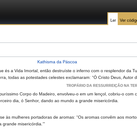
Ler
Ver códig
Kathisma da Páscoa
 és a Vida Imortal, então destruíste o inferno com o resplendor da T
rra, todas as potestades celestes exclamaram: “Ó Cristo Deus, Autor da 
TROPÁRIO DA RESSURREIÇÃO NA TE
puríssimo Corpo do Madeiro, envolveu-o em um lençol, cobriu-o com 
erceiro dia, ó Senhor, dando ao mundo a grande misericórdia.
isse às mulheres portadoras de aromas: “Os aromas convêm aos mortos;
 grande misericórdia.’”