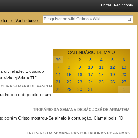
Entrar
Pedir conta
Pesquisa
o-fonte
Ver histórico
CALENDÁRIO DE MAIO
30
1
2
3
4
5
6
7
8
9
10
11
12
13
ua divindade. E quando
14
15
16
17
18
19
20
Vida, glória a Ti.”
21
22
23
24
25
26
27
RCEIRA SEMANA DE PÁSCOA
28
29
30
31
1
cuidado e o depositou num
TROPÁRIO DA SEMANA DE SÃO JOSÉ DE ARIMATEIA
 porém Cristo mostrou-Se alheio à corrupção. Clamai pois: ‘O
TROPÁRIO DA SEMANA DAS PORTADORAS DE AROMAS