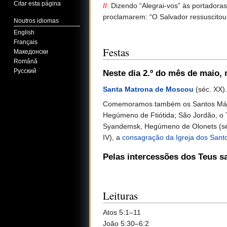
Citar esta página
II:
Dizendo “Alegrai-vos” às portadoras
proclamarem: “O Salvador ressuscitou
Noutros idiomas
English
Français
Festas
Македонски
Română
Русский
Neste dia 2.º do mês de maio
,
Santa Matrona de Moscou
(séc. XX).
Comemoramos também os Santos Mártire
Hegúmeno de Ftiótida; São Jordão, o T
Syandemsk, Hegúmeno de Olonets (séc
IV), a
consagração da Igreja dos Sant
Pelas intercessões dos Teus s
Leituras
Atos 5:1–11
João 5:30–6:2