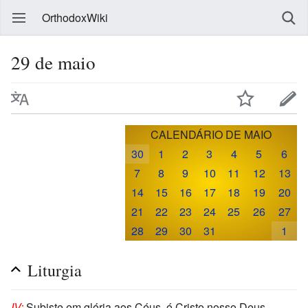
OrthodoxWiki
29 de maio
CALENDÁRIO DE MAIO
30
1
2
3
4
5
6
7
8
9
10
11
12
13
14
15
16
17
18
19
20
21
22
23
24
25
26
27
28
29
30
31
1
Liturgia
IV:
Subiste em glória aos Céus, ó Cristo nosso Deus,