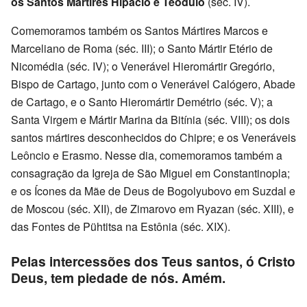
os Santos Mártires Hipácio e Teódulo
(séc. IV).
Comemoramos também os Santos Mártires Marcos e
Marceliano de Roma (séc. III); o Santo Mártir Etério de
Nicomédia (séc. IV); o Venerável Hieromártir Gregório,
Bispo de Cartago, junto com o Venerável Calógero, Abade
de Cartago, e o Santo Hieromártir Demétrio (séc. V); a
Santa Virgem e Mártir Marina da Bitínia (séc. VIII); os dois
santos mártires desconhecidos do Chipre; e os Veneráveis
Leôncio e Erasmo. Nesse dia, comemoramos também a
consagração da Igreja de São Miguel em Constantinopla;
e os Ícones da Mãe de Deus de Bogolyubovo em Suzdal e
de Moscou (séc. XII), de Zimarovo em Ryazan (séc. XIII), e
das Fontes de Pühtitsa na Estônia (séc. XIX).
Pelas intercessões dos Teus santos, ó Cristo
Deus, tem piedade de nós. Amém.