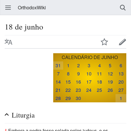
OrthodoxWiki
18 de junho
CALENDÁRIO DE JUNHO
31
1
2
3
4
5
6
7
8
9
10
11
12
13
14
15
16
17
18
19
20
21
22
23
24
25
26
27
28
29
30
1
Liturgia
I:
Embora a pedra fosse selada pelos judeus, e os