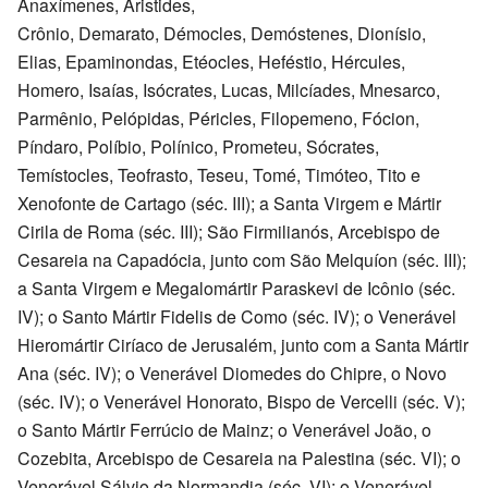
Anaxímenes, Aristides,
Crônio, Demarato, Démocles, Demóstenes, Dionísio,
Elias, Epaminondas, Etéocles, Heféstio, Hércules,
Homero, Isaías, Isócrates, Lucas, Milcíades, Mnesarco,
Parmênio, Pelópidas, Péricles, Filopemeno, Fócion,
Píndaro, Políbio, Polínico, Prometeu, Sócrates,
Temístocles, Teofrasto, Teseu, Tomé, Timóteo, Tito e
Xenofonte de Cartago (séc. III); a Santa Virgem e Mártir
Cirila de Roma (séc. III); São Firmilianós, Arcebispo de
Cesareia na Capadócia, junto com São Melquíon (séc. III);
a Santa Virgem e Megalomártir Paraskevi de Icônio (séc.
IV); o Santo Mártir Fidelis de Como (séc. IV); o Venerável
Hieromártir Ciríaco de Jerusalém, junto com a Santa Mártir
Ana (séc. IV); o Venerável Diomedes do Chipre, o Novo
(séc. IV); o Venerável Honorato, Bispo de Vercelli (séc. V);
o Santo Mártir Ferrúcio de Mainz; o Venerável João, o
Cozebita, Arcebispo de Cesareia na Palestina (séc. VI); o
Venerável Sálvio da Normandia (séc. VI); o Venerável