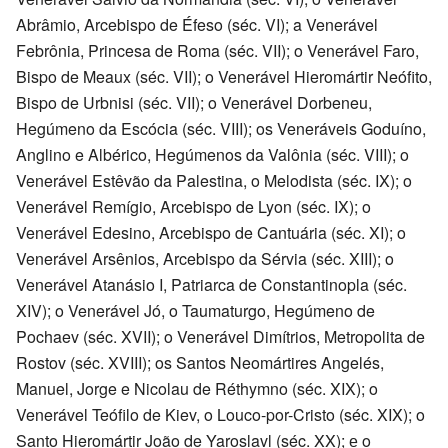
Abrâmio, Arcebispo de Éfeso (séc. VI); a Venerável
Febrônia, Princesa de Roma (séc. VII); o Venerável Faro,
Bispo de Meaux (séc. VII); o Venerável Hieromártir Neófito,
Bispo de Urbnisi (séc. VII); o Venerável Dorbeneu,
Hegúmeno da Escócia (séc. VIII); os Veneráveis Goduíno,
Anglino e Albérico, Hegúmenos da Valônia (séc. VIII); o
Venerável Estêvão da Palestina, o Melodista (séc. IX); o
Venerável Remígio, Arcebispo de Lyon (séc. IX); o
Venerável Edesino, Arcebispo de Cantuária (séc. XI); o
Venerável Arsênios, Arcebispo da Sérvia (séc. XIII); o
Venerável Atanásio I, Patriarca de Constantinopla (séc.
XIV); o Venerável Jó, o Taumaturgo, Hegúmeno de
Pochaev (séc. XVII); o Venerável Dimítrios, Metropolita de
Rostov (séc. XVIII); os Santos Neomártires Angelés,
Manuel, Jorge e Nicolau de Réthymno (séc. XIX); o
Venerável Teófilo de Kiev, o Louco-por-Cristo (séc. XIX); o
Santo Hieromártir João de Yaroslavl (séc. XX); е o