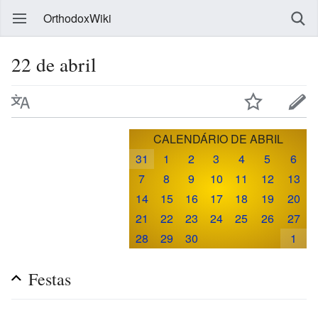
OrthodoxWiki
22 de abril
CALENDÁRIO DE ABRIL
31
1
2
3
4
5
6
7
8
9
10
11
12
13
14
15
16
17
18
19
20
21
22
23
24
25
26
27
28
29
30
1
Festas