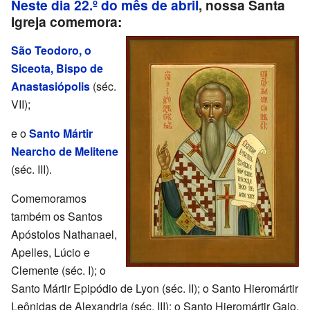
Neste dia 22.º do mês de abril
, nossa Santa
Igreja comemora:
São Teodoro, o
Siceota, Bispo de
Anastasiópolis
(séc.
VII);
e o
Santo Mártir
Nearcho de Melitene
(séc. III).
Comemoramos
também os Santos
Apóstolos Nathanael,
Apelles, Lúcio e
Clemente (séc. I); o
Santo Mártir Epipódio de Lyon (séc. II); o Santo Hieromártir
Leônidas de Alexandria (séc. III); o Santo Hieromártir Gaio,