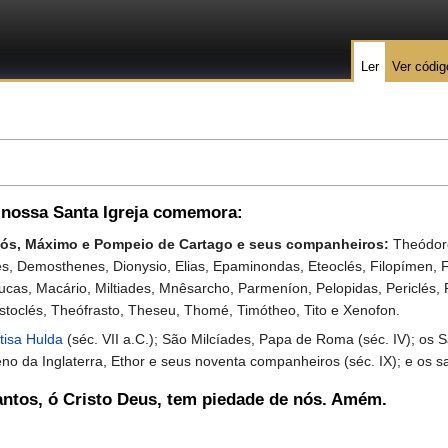
Ler
Ver códig
 nossa Santa Igreja comemora:
anós, Máximo e Pompeio de Cartago e seus companheiros:
Theódoro
s, Demosthenes, Dionysio, Elias, Epaminondas, Eteoclés, Filopímen, F
ucas, Macário, Miltiades, Mnêsarcho, Parmeníon, Pelopidas, Periclés, P
stoclés, Theófrasto, Theseu, Thomé, Timótheo, Tito e Xenofon.
tisa Hulda
(séc. VII a.C.); São Milcíades, Papa de Roma (séc. IV); os S
 da Inglaterra, Ethor e seus noventa companheiros (séc. IX); e os san
antos, ó Cristo Deus, tem piedade de nós. Amém.