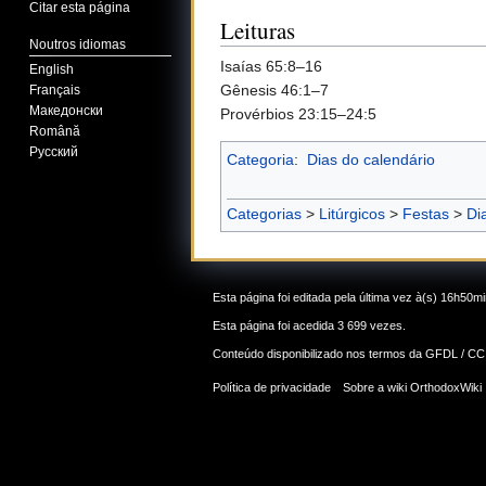
Citar esta página
Leituras
Noutros idiomas
Isaías 65:8–16
English
Gênesis 46:1–7
Français
Македонски
Provérbios 23:15–24:5
Română
Русский
Categoria
:
Dias do calendário
Categorias
>
Litúrgicos
>
Festas
>
Di
Esta página foi editada pela última vez à(s) 16h50mi
Esta página foi acedida 3 699 vezes.
Conteúdo disponibilizado nos termos da
GFDL / CC
Política de privacidade
Sobre a wiki OrthodoxWiki