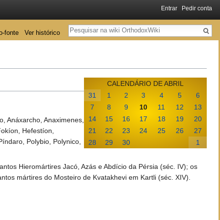
Entrar
Pedir conta
Pesquisa
o-fonte
Ver histórico
CALENDÁRIO DE ABRIL
31
1
2
3
4
5
6
7
8
9
10
11
12
13
14
15
16
17
18
19
20
, Anáxarcho, Anaximenes,
okíon, Hefestíon,
21
22
23
24
25
26
27
índaro, Polybio, Polynico,
28
29
30
1
antos Hieromártires Jacó, Azás e Abdício da Pérsia (séc. IV); os
tos mártires do Mosteiro de Kvatakhevi em Kartli (séc. XIV).