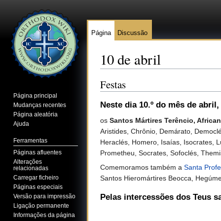
Página
Discussão
10 de abril
Ir para:
navegação
,
pesquisa
Festas
Página principal
Neste dia 10.º do mês de abril
,
Mudanças recentes
Página aleatória
os
Santos Mártires Terêncio, Afric
Ajuda
Aristides, Chrônio, Demárato, Democlé
Ferramentas
Heraclés, Homero, Isaías, Isocrates, L
Prometheu, Socrates, Sofoclés, Themi
Páginas afluentes
Alterações
Comemoramos também a
Santa Profe
relacionadas
Santos Hieromártires Beocca, Hegúmeno
Carregar ficheiro
Páginas especiais
Pelas intercessões dos Teus s
Versão para impressão
Ligação permanente
Informações da página