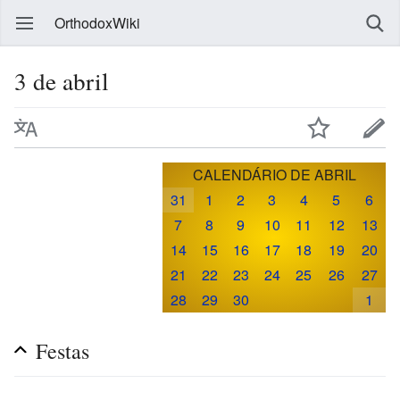
OrthodoxWiki
3 de abril
CALENDÁRIO DE ABRIL
31
1
2
3
4
5
6
7
8
9
10
11
12
13
14
15
16
17
18
19
20
21
22
23
24
25
26
27
28
29
30
1
Festas