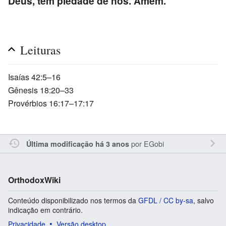
Deus, tem piedade de nós. Amém.
Leituras
Isaías 42:5–16
Gênesis 18:20–33
Provérbios 16:17–17:17
por
EGobi
Última modificação há 3 anos
OrthodoxWiki
Conteúdo disponibilizado nos termos da
GFDL / CC by-sa
, salvo
indicação em contrário.
Privacidade
Versão desktop