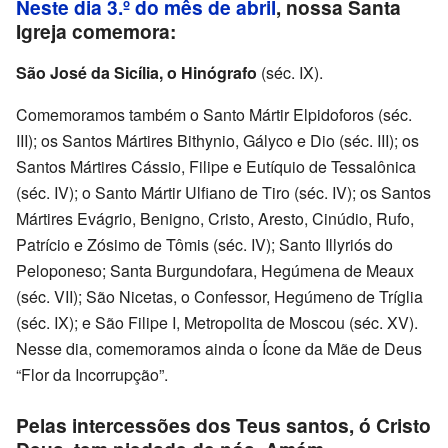
Neste dia 3.º do mês de abril
, nossa Santa
Igreja comemora:
São José da Sicília, o Hinógrafo
(séc. IX).
Comemoramos também o Santo Mártir Elpidoforos (séc.
III); os Santos Mártires Bithynio, Gályco e Dio (séc. III); os
Santos Mártires Cássio, Filipe e Eutíquio de Tessalônica
(séc. IV); o Santo Mártir Ulfiano de Tiro (séc. IV); os Santos
Mártires Evágrio, Benigno, Cristo, Aresto, Cinúdio, Rufo,
Patrício e Zósimo de Tômis (séc. IV); Santo Illyriós do
Peloponeso; Santa Burgundofara, Hegúmena de Meaux
(séc. VII); São Nicetas, o Confessor, Hegúmeno de Tríglia
(séc. IX); e São Filipe I, Metropolita de Moscou (séc. XV).
Nesse dia, comemoramos ainda o Ícone da Mãe de Deus
“Flor da Incorrupção”.
Pelas intercessões dos Teus santos, ó Cristo