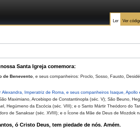
Ler
Ver códig
 nossa Santa Igreja comemora:
po de Benevento
, e seus companheiros: Proclo, Sosso, Fausto, Desidér
r Alexandra, Imperatriz de Roma, e seus companheiros Isaque, Apollo 
São Maximiano, Arcebispo de Constantinopla (séc. V); São Beuno, Heg
el, Hegúmeno da Escócia (séc. VIII); e o Santo Mártir Theódoro do Tar
oro de Sanaksar (séc. XVIII); e o Ícone da Mãe de Deus de Mozdok na 
antos, ó Cristo Deus, tem piedade de nós. Amém.