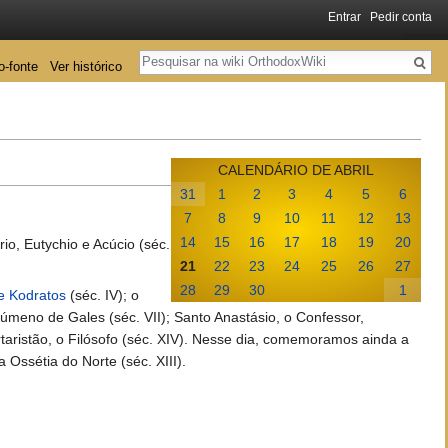
Entrar
Pedir conta
Pesquisa
o-fonte
Ver histórico
CALENDÁRIO DE ABRIL
31
1
2
3
4
5
6
7
8
9
10
11
12
13
14
15
16
17
18
19
20
io, Eutychio e Acúcio (séc.
21
22
23
24
25
26
27
28
29
30
1
e Kodratos
(séc. IV); o
úmeno de Gales (séc. VII); Santo Anastásio, o Confessor,
taristão, o Filósofo (séc. XIV). Nesse dia, comemoramos ainda a
Ossétia do Norte (séc. XIII).