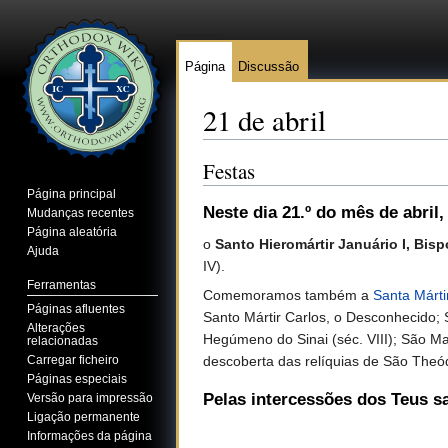
Página
Discussão
21 de abril
Ir para:
navegação
,
pesquisa
Festas
Página principal
Neste dia 21.º do mês de abril
,
Mudanças recentes
Página aleatória
o
Santo Hieromártir Januário I, Bis
Ajuda
IV).
Ferramentas
Comemoramos também a
Santa Márti
Páginas afluentes
Santo Mártir Carlos, o Desconhecido; 
Alterações
Hegúmeno do Sinai (séc. VIII); São Ma
relacionadas
descoberta das relíquias de São Theód
Carregar ficheiro
Páginas especiais
Pelas intercessões dos Teus s
Versão para impressão
Ligação permanente
Informações da página