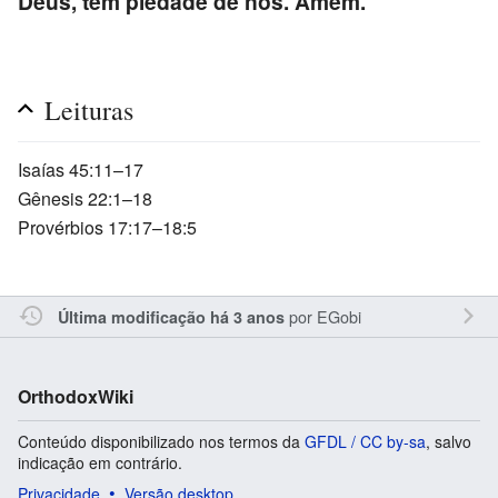
Deus, tem piedade de nós. Amém.
Leituras
Isaías 45:11–17
Gênesis 22:1–18
Provérbios 17:17–18:5
por
EGobi
Última modificação há 3 anos
OrthodoxWiki
Conteúdo disponibilizado nos termos da
GFDL / CC by-sa
, salvo
indicação em contrário.
Privacidade
Versão desktop