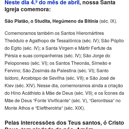
Neste dia 4.º do mês de abril
, nossa Santa
Igreja comemora:
São Platão, o Studita, Hegúmeno da Bitínia
(séc. IX).
Comemoramos também os Santos Hieromártires
Theódulo e Agathopo de Tessalônica (séc. IV); São Póplio
do Egito (séc. IV); a Santa Virgem e Mártir Ferfute da
Pérsia e suas companheiras (séc. IV); São Jorge do
Peloponeso (séc. VI); os Santos Theonás, Simeão e
Fervino; São Zosimás da Palestina (séc. VI); Santo
Isídoro, Arcebispo de Sevilha (séc. VII); e São José de
Kiev (séc. XIV). Nesse dia, comemoramos ainda a criação
do Hino Acáthisto à Mãe de Deus (séc. VII); e os Ícones da
Mãe de Deus “Fonte Vivificante” (séc. V), “Gerontissa” no
Monte Athos e “Eleftherotria” (séc. XIX).
Pelas intercessões dos Teus santos, ó Cristo