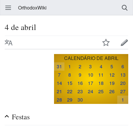
OrthodoxWiki
4 de abril
CALENDÁRIO DE ABRIL
31
1
2
3
4
5
6
7
8
9
10
11
12
13
14
15
16
17
18
19
20
21
22
23
24
25
26
27
28
29
30
1
Festas