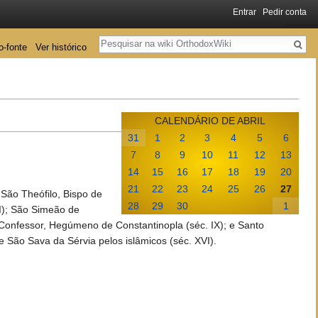
Entrar
Pedir conta
Pesquisa
o-fonte
Ver histórico
CALENDÁRIO DE ABRIL
31
1
2
3
4
5
6
7
8
9
10
11
12
13
14
15
16
17
18
19
20
21
22
23
24
25
26
27
 São Theófilo, Bispo de
28
29
30
1
VI); São Simeão de
, o Confessor, Hegúmeno de Constantinopla (séc. IX); e Santo
e São Sava da Sérvia pelos islâmicos (séc. XVI).