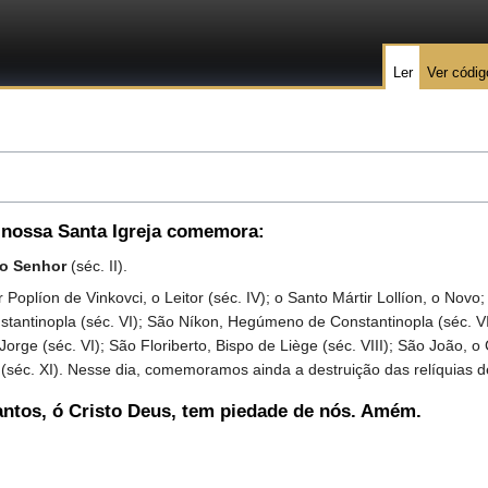
Ler
Ver códig
 nossa Santa Igreja comemora:
do Senhor
(séc. II).
líon de Vinkovci, o Leitor (séc. IV); o Santo Mártir Lollíon, o Novo;
nstantinopla (séc. VI); São Níkon, Hegúmeno de Constantinopla (séc. 
o Jorge (séc. VI); São Floriberto, Bispo de Liège (séc. VIII); São João
 (séc. XI). Nesse dia, comemoramos ainda a destruição das relíquias d
antos, ó Cristo Deus, tem piedade de nós. Amém.