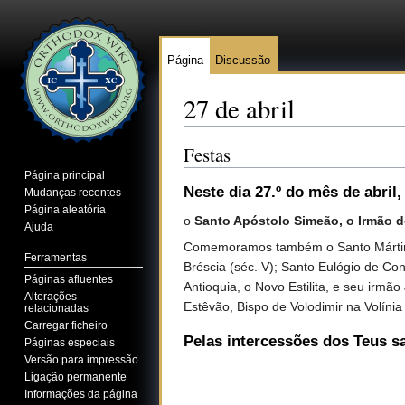
Página
Discussão
27 de abril
Ir para:
navegação
,
pesquisa
Festas
Página principal
Neste dia 27.º do mês de abril
,
Mudanças recentes
Página aleatória
o
Santo Apóstolo Simeão, o Irmão 
Ajuda
Comemoramos também o Santo Mártir Pop
Ferramentas
Bréscia (séc. V); Santo Eulógio de Co
Páginas afluentes
Antioquia, o Novo Estilita, e seu irmã
Alterações
Estêvão, Bispo de Volodimir na Volínia
relacionadas
Carregar ficheiro
Pelas intercessões dos Teus s
Páginas especiais
Versão para impressão
Ligação permanente
Informações da página