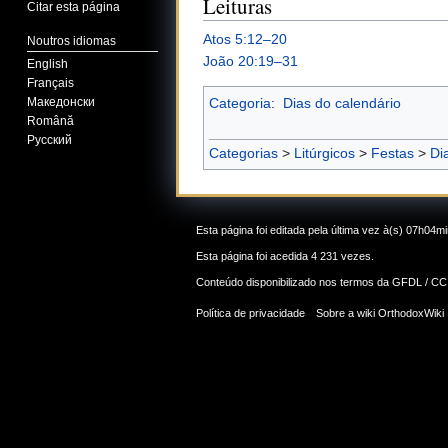
Leituras
Citar esta página
Atos 5:12–20
Noutros idiomas
João 20:19–31
English
Français
Categoria
:
Dias do calendário
Македонски
Română
Русский
Categorias
>
Litúrgicos
>
Festas
>
Di
Esta página foi editada pela última vez à(s) 07h04mi
Esta página foi acedida 4 231 vezes.
Conteúdo disponibilizado nos termos da
GFDL / CC
Política de privacidade
Sobre a wiki OrthodoxWiki