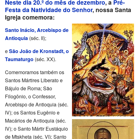
Neste dia 20.º do mês de dezembro
, a
Pré-
Festa da Natividade do Senhor
, nossa Santa
Igreja comemora:
Santo Inácio, Arcebispo de
Antioquia
(séc. II);
e
São João de Kronstadt, o
Taumaturgo
(séc. XX).
Comemoramos também os
Santos Mártires Liberato e
Bájulo de Roma; São
Filogônio, o Confessor,
Arcebispo de Antioquia (séc.
IV); os Santos Eugênio e
Macários de Antioquia (séc.
IV); o Santo Mártir Eustáquio
de Mtskheta (séc. VI); Santo