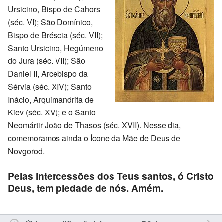
Ursicino, Bispo de Cahors
(séc. VI); São Domínico,
Bispo de Bréscia (séc. VII);
Santo Ursicino, Hegúmeno
do Jura (séc. VII); São
Daniel II, Arcebispo da
Sérvia (séc. XIV); Santo
Inácio, Arquimandrita de
Kiev (séc. XV); e o Santo
Neomártir João de Thasos (séc. XVII). Nesse dia,
comemoramos ainda o Ícone da Mãe de Deus de
Novgorod.
Pelas intercessões dos Teus santos, ó Cristo
Deus, tem piedade de nós. Amém.