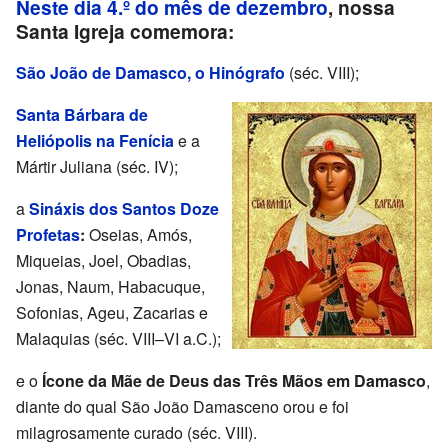
Neste dia 4.º do mês de dezembro
, nossa
Santa Igreja comemora:
São João de Damasco, o Hinógrafo
(séc. VIII);
Santa Bárbara de
Heliópolis na Fenícia
e a
Mártir Juliana (séc. IV);
a
Sináxis dos Santos Doze
Profetas
:
Oseias, Amós,
Miqueias, Joel, Obadias,
Jonas, Naum, Habacuque,
Sofonias, Ageu, Zacarias e
Malaquias (séc. VIII–VI a.C.);
e o
Ícone da Mãe de Deus das Três Mãos em Damasco
,
diante do qual São João Damasceno orou e foi
milagrosamente curado (séc. VIII).