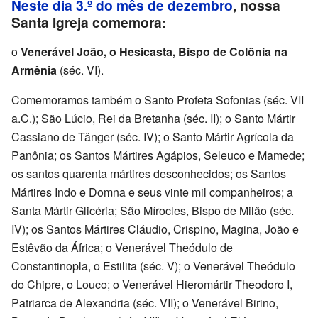
Neste dia 3.º do mês de dezembro
, nossa
Santa Igreja comemora:
o
Venerável João, o Hesicasta, Bispo de Colônia na
Armênia
(séc. VI).
Comemoramos também o Santo Profeta Sofonias (séc. VII
a.C.); São Lúcio, Rei da Bretanha (séc. II); o Santo Mártir
Cassiano de Tânger (séc. IV); o Santo Mártir Agrícola da
Panônia; os Santos Mártires Agápios, Seleuco e Mamede;
os santos quarenta mártires desconhecidos; os Santos
Mártires Indo e Domna e seus vinte mil companheiros; a
Santa Mártir Glicéria; São Mírocles, Bispo de Milão (séc.
IV); os Santos Mártires Cláudio, Crispino, Magina, João e
Estêvão da África; o Venerável Theódulo de
Constantinopla, o Estilita (séc. V); o Venerável Theódulo
do Chipre, o Louco; o Venerável Hieromártir Theodoro I,
Patriarca de Alexandria (séc. VII); o Venerável Birino,