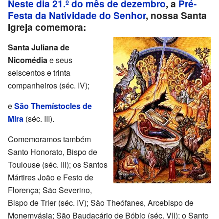
Neste dia 21.º do mês de dezembro
, a
Pré-
Festa da Natividade do Senhor
, nossa Santa
Igreja comemora:
Santa Juliana de
Nicomédia
e seus
seiscentos e trinta
companheiros (séc. IV);
e
São Themístocles de
Mira
(séc. III).
Comemoramos também
Santo Honorato, Bispo de
Toulouse (séc. III); os Santos
Mártires João e Festo de
Florença; São Severino,
Bispo de Trier (séc. IV); São Theófanes, Arcebispo de
Monemvásia; São Baudacário de Bóbio (séc. VII); o Santo