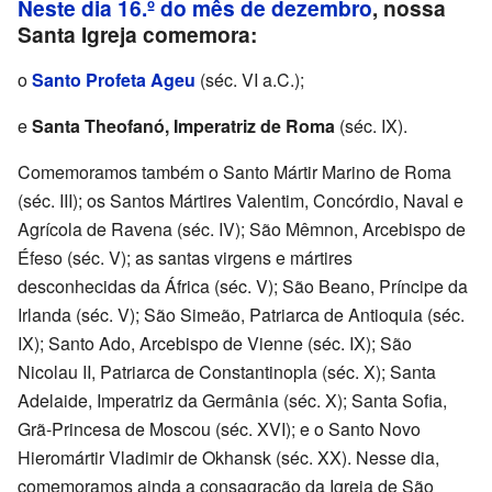
Neste dia 16.º do mês de dezembro
, nossa
Santa Igreja comemora:
o
Santo Profeta Ageu
(séc. VI a.C.);
e
Santa Theofanó, Imperatriz de Roma
(séc. IX).
Comemoramos também o Santo Mártir Marino de Roma
(séc. III); os Santos Mártires Valentim, Concórdio, Naval e
Agrícola de Ravena (séc. IV); São Mêmnon, Arcebispo de
Éfeso (séc. V); as santas virgens e mártires
desconhecidas da África (séc. V); São Beano, Príncipe da
Irlanda (séc. V); São Simeão, Patriarca de Antioquia (séc.
IX); Santo Ado, Arcebispo de Vienne (séc. IX); São
Nicolau II, Patriarca de Constantinopla (séc. X); Santa
Adelaide, Imperatriz da Germânia (séc. X); Santa Sofia,
Grã-Princesa de Moscou (séc. XVI); e o Santo Novo
Hieromártir Vladimir de Okhansk (séc. XX). Nesse dia,
comemoramos ainda a consagração da Igreja de São