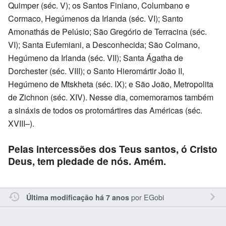
Quimper (séc. V); os Santos Finiano, Columbano e
Cormaco, Hegúmenos da Irlanda (séc. VI); Santo
Amonathás de Pelúsio; São Gregório de Terracina (séc.
VI); Santa Eufemiani, a Desconhecida; São Colmano,
Hegúmeno da Irlanda (séc. VII); Santa Ágatha de
Dorchester (séc. VIII); o Santo Hieromártir João II,
Hegúmeno de Mtskheta (séc. IX); e São João, Metropolita
de Zichnon (séc. XIV). Nesse dia, comemoramos também
a sináxis de todos os protomártires das Américas (séc.
XVIII–).
Pelas intercessões dos Teus santos, ó Cristo
Deus, tem piedade de nós. Amém.
por
EGobi
Última modificação há 7 anos