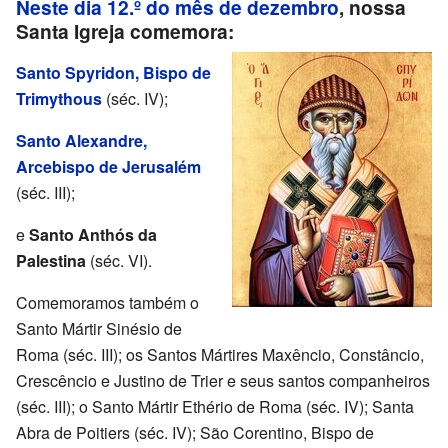
Neste dia 12.º do mês de dezembro
, nossa
Santa Igreja comemora:
Santo Spyridon, Bispo de
Trimythous
(séc. IV);
Santo Alexandre,
Arcebispo de Jerusalém
(séc. III);
e
Santo Anthós da
Palestina
(séc. VI).
Comemoramos também o
Santo Mártir Sinésio de
Roma (séc. III); os Santos Mártires Maxêncio, Constâncio,
Crescêncio e Justino de Trier e seus santos companheiros
(séc. III); o Santo Mártir Ethério de Roma (séc. IV); Santa
Abra de Poitiers (séc. IV); São Corentino, Bispo de