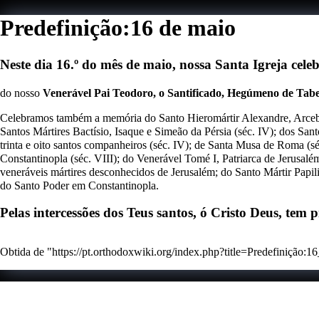
Predefinição:16 de maio
Neste dia 16.º do mês de maio, nossa Santa Igreja cel
do nosso
Venerável Pai Teodoro, o Santificado, Hegúmeno de Tab
Celebramos também a memória do
Santo Hieromártir Alexandre, Arce
Santos Mártires Bactísio, Isaque e Simeão da Pérsia (séc. IV); dos Sa
trinta e oito santos companheiros (séc. IV); de Santa Musa de Roma (
Constantinopla (séc. VIII); do Venerável Tomé I, Patriarca de Jerusalém
veneráveis mártires desconhecidos de Jerusalém; do Santo Mártir Papi
do Santo Poder em Constantinopla.
Pelas intercessões dos Teus santos, ó Cristo Deus, tem
Obtida de "
https://pt.orthodoxwiki.org/index.php?title=Predefinição
Esta página foi editada pela última vez à(s) 01h06min de 19 de 
Esta página foi acedida 3 397 vezes.