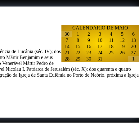
CALENDÁRIO DE MAIO
30
1
2
3
4
5
6
7
8
9
10
11
12
13
14
15
16
17
18
19
20
cência de Lucânia (séc. IV); dos
21
22
23
24
25
26
27
anto Mártir Benjamim e seus
28
29
30
31
1
o Venerável Mártir Pedro de
el Nicolau I, Patriarca de Jerusalém (séc. X); dos quarenta e quatro
ação da Igreja de Santa Eufêmia no Porto de Neório, próxima a Igreja