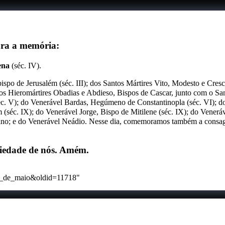
ebra a memória:
ena
(séc. IV).
bispo de Jerusalém
(séc. III); dos Santos Mártires Vito, Modesto e Cres
ntos Hieromártires Obadias e Abdieso, Bispos de Cascar, junto com o S
séc. V); do Venerável Bardas, Hegúmeno de Constantinopla (séc. VI); d
 (séc. IX); do Venerável Jorge, Bispo de Mitilene (séc. IX); do Veneráv
lino; e do Venerável Neádio. Nesse dia, comemoramos também a consagr
 piedade de nós. Amém.
:16_de_maio&oldid=11718
"
maio de 2023.