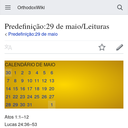
OrthodoxWiki
Predefinição:29 de maio/Leituras
<
Predefinição:29 de maio
CALENDÁRIO DE MAIO
30
1
2
3
4
5
6
7
8
9
10
11
12
13
14
15
16
17
18
19
20
21
22
23
24
25
26
27
28
29
30
31
1
Atos 1:1–12
Lucas 24:36–53