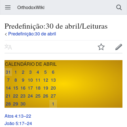
OrthodoxWiki
Predefinição:30 de abril/Leituras
<
Predefinição:30 de abril
CALENDÁRIO DE ABRIL
31
1
2
3
4
5
6
7
8
9
10
11
12
13
14
15
16
17
18
19
20
21
22
23
24
25
26
27
28
29
30
1
Atos 4:13–22
João 5:17–24