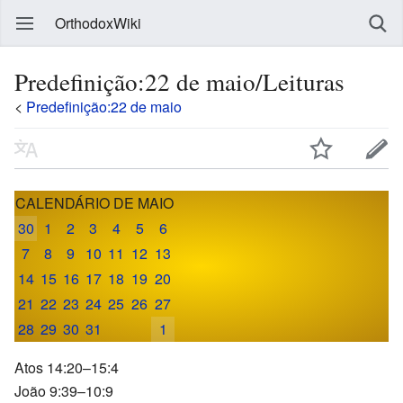
OrthodoxWiki
Predefinição:22 de maio/Leituras
<
Predefinição:22 de maio
CALENDÁRIO DE MAIO
30
1
2
3
4
5
6
7
8
9
10
11
12
13
14
15
16
17
18
19
20
21
22
23
24
25
26
27
28
29
30
31
1
Atos 14:20–15:4
João 9:39–10:9