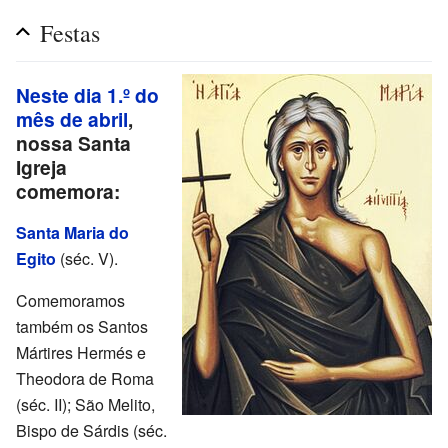
Festas
Neste dia 1.º do
mês de abril
,
nossa Santa
Igreja
comemora:
Santa Maria do
Egito
(séc. V).
Comemoramos
também os Santos
Mártires Hermés e
Theodora de Roma
(séc. II); São Melito,
Bispo de Sárdis (séc.