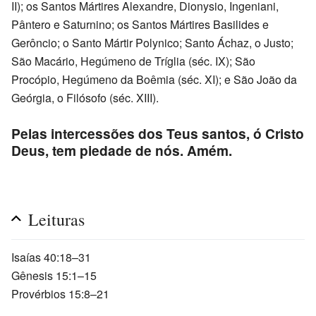
II); os Santos Mártires Alexandre, Dionysio, Ingeniani,
Pântero e Saturnino; os Santos Mártires Basilides e
Gerôncio; o Santo Mártir Polynico; Santo Áchaz, o Justo;
São Macário, Hegúmeno de Tríglia (séc. IX); São
Procópio, Hegúmeno da Boêmia (séc. XI); e São João da
Geórgia, o Filósofo (séc. XIII).
Pelas intercessões dos Teus santos, ó Cristo
Deus, tem piedade de nós. Amém.
Leituras
Isaías 40:18–31
Gênesis 15:1–15
Provérbios 15:8–21