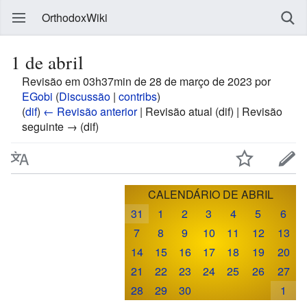
OrthodoxWiki
1 de abril
Revisão em 03h37min de 28 de março de 2023 por
EGobi
(
Discussão
|
contribs
)
(
dif
)
← Revisão anterior
| Revisão atual (dif) | Revisão
seguinte → (dif)
CALENDÁRIO DE ABRIL
31
1
2
3
4
5
6
7
8
9
10
11
12
13
14
15
16
17
18
19
20
21
22
23
24
25
26
27
28
29
30
1