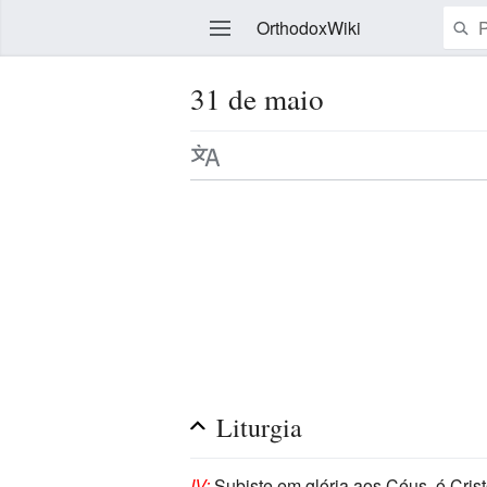
OrthodoxWiki
31 de maio
Editar
Liturgia
IV:
Subiste em glória aos Céus, ó Cris