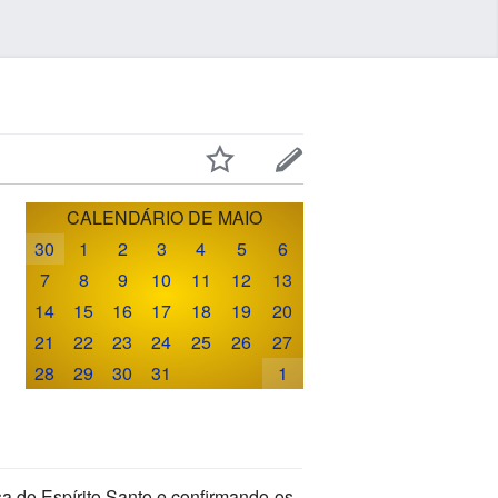
CALENDÁRIO DE MAIO
30
1
2
3
4
5
6
7
8
9
10
11
12
13
14
15
16
17
18
19
20
21
22
23
24
25
26
27
28
29
30
31
1
a do Espírito Santo e confirmando-os