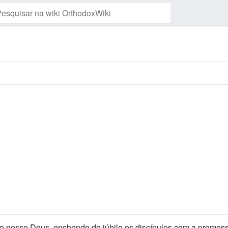
Vigiar esta página
to nosso Deus, enchendo de júbilo os discípulos com a promess