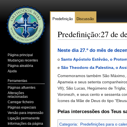
Predefinição
Discussão
Predefinição:27 de 
Ir para:
navegação
,
pesquisa
Neste dia 27.º do mês de dez
Página principal
o
Santo Apóstolo Estêvão, o Protom
Mudanças recentes
Página aleatória
e
São Theodoro da Palestina, o Ass
Ajuda
Comemoramos também São Máximo, Arceb
Ferramentas
Apameia e seus setenta companheiros (
Páginas afluentes
VII); São Lucas, Hegúmeno de Tríglia;
Alterações
Voronezh, e seus cento e sessenta co
relacionadas
Ícones da Mãe de Deus do tipo “Eleus
Carregar ficheiro
Páginas especiais
Pelas intercessões dos Teus s
Versão para impressão
Ligação permanente
Informações da página
Categoria
:
Predefinições para o calen