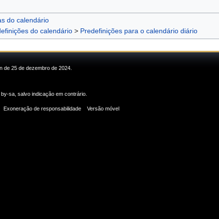
as do calendário
efinições do calendário
>
Predefinições para o calendário diário
min de 25 de dezembro de 2024.
 by-sa
, salvo indicação em contrário.
Exoneração de responsabilidade
Versão móvel