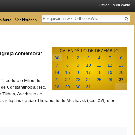
Entrar
Pedir conta
Pesquisa
o-fonte
Ver histórico
CALENDÁRIO DE DEZEMBRO
 Igreja comemora:
30
1
2
3
4
5
6
7
8
9
10
11
12
13
14
15
16
17
18
19
20
21
22
23
24
25
26
27
 Theodoro e Filipe de
28
29
30
31
1
 de Constantinopla (séc.
r Tikhon, Arcebispo de
s relíquias de São Theraponto de Mozhaysk (séc. XVI) e os