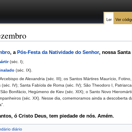
Ler
Ver códig
dezembro
embro
, a
Pós-Festa da Natividade do Senhor
, nossa Santa
ártir
(séc. I);
inalado
(séc. IX).
ispo de Alexandria (séc. III); os Santos Mártires Maurício, Fotino,
séc. IV); Santa Fabíola de Roma (séc. IV); São Theodoro I, Patriarca
 São Bonifácio, Hegúmeno de Kiev (séc. XIX); o Santo Novo Hieromárti
mpanheiros (séc. XX). Nesse dia, comemoramos ainda a descoberta da
a”.
antos, ó Cristo Deus, tem piedade de nós. Amém.
dário diário