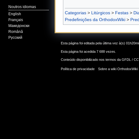
Noutros idiomas
Categorias
>
Litúrgicos
>
Festas
>
Di
English
Predefinições da OrthodoxWiki
>
Pred
Français
Македонски
Română
Русский
Esta página foi editada pela última vez à(s) 01h20
Esta página foi acedida 7 688 vezes.
Conteúdo disponibilizado nos termos da
GFDL / CC
Política de privacidade
Sobre a wiki OrthodoxWiki