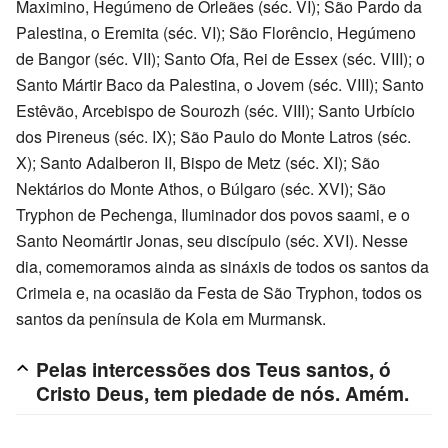
Maximino, Hegúmeno de Orleães (séc. VI); São Pardo da
Palestina, o Eremita (séc. VI); São Florêncio, Hegúmeno
de Bangor (séc. VII); Santo Ofa, Rei de Essex (séc. VIII); o
Santo Mártir Baco da Palestina, o Jovem (séc. VIII); Santo
Estêvão, Arcebispo de Sourozh (séc. VIII); Santo Urbício
dos Pireneus (séc. IX); São Paulo do Monte Latros (séc.
X); Santo Adalberon II, Bispo de Metz (séc. XI); São
Nektários do Monte Athos, o Búlgaro (séc. XVI); São
Tryphon de Pechenga, Iluminador dos povos saami, e o
Santo Neomártir Jonas, seu discípulo (séc. XVI). Nesse
dia, comemoramos ainda as sináxis de todos os santos da
Crimeia e, na ocasião da Festa de São Tryphon, todos os
santos da península de Kola em Murmansk.
Pelas intercessões dos Teus santos, ó
Cristo Deus, tem piedade de nós. Amém.