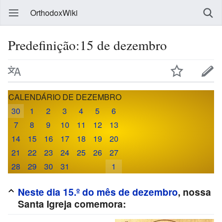
OrthodoxWiki
Predefinição:15 de dezembro
CALENDÁRIO DE DEZEMBRO
30
1
2
3
4
5
6
7
8
9
10
11
12
13
14
15
16
17
18
19
20
21
22
23
24
25
26
27
28
29
30
31
1
Neste dia 15.º do mês de dezembro
, nossa
Santa Igreja comemora: