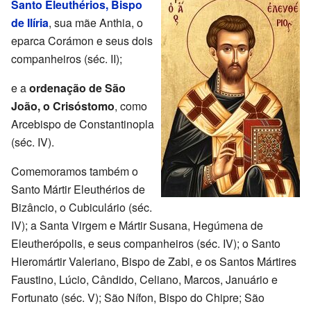
Santo Eleuthérios, Bispo
de Ilíria
, sua mãe Anthia, o
eparca Corámon e seus dois
companheiros (séc. II);
e a
ordenação de São
João, o Crisóstomo
, como
Arcebispo de Constantinopla
(séc. IV).
Comemoramos também o
Santo Mártir Eleuthérios de
Bizâncio, o Cubiculário (séc.
IV); a Santa Virgem e Mártir Susana, Hegúmena de
Eleutherópolis, e seus companheiros (séc. IV); o Santo
Hieromártir Valeriano, Bispo de Zabi, e os Santos Mártires
Faustino, Lúcio, Cândido, Celiano, Marcos, Januário e
Fortunato (séc. V); São Nífon, Bispo do Chipre; São