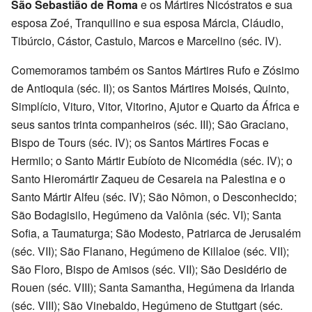
São Sebastião de Roma
e os Mártires Nicóstratos e sua
esposa Zoé, Tranquilino e sua esposa Márcia, Cláudio,
Tibúrcio, Cástor, Castulo, Marcos e Marcelino (séc. IV).
Comemoramos também os Santos Mártires Rufo e Zósimo
de Antioquia (séc. II); os Santos Mártires Moisés, Quinto,
Simplício, Vituro, Vitor, Vitorino, Ajutor e Quarto da África e
seus santos trinta companheiros (séc. III); São Graciano,
Bispo de Tours (séc. IV); os Santos Mártires Focas e
Hermilo; o Santo Mártir Eubíoto de Nicomédia (séc. IV); o
Santo Hieromártir Zaqueu de Cesareia na Palestina e o
Santo Mártir Alfeu (séc. IV); São Nômon, o Desconhecido;
São Bodagisilo, Hegúmeno da Valônia (séc. VI); Santa
Sofia, a Taumaturga; São Modesto, Patriarca de Jerusalém
(séc. VII); São Flanano, Hegúmeno de Killaloe (séc. VII);
São Floro, Bispo de Amisos (séc. VII); São Desidério de
Rouen (séc. VIII); Santa Samantha, Hegúmena da Irlanda
(séc. VIII); São Vinebaldo, Hegúmeno de Stuttgart (séc.