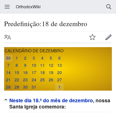
OrthodoxWiki
Predefinição:18 de dezembro
CALENDÁRIO DE DEZEMBRO
30
1
2
3
4
5
6
7
8
9
10
11
12
13
14
15
16
17
18
19
20
21
22
23
24
25
26
27
28
29
30
31
1
Neste dia 18.º do mês de dezembro
, nossa
Santa Igreja comemora: