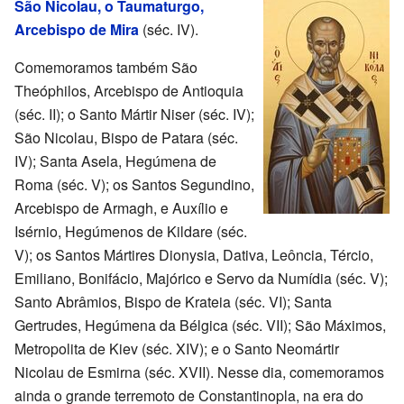
São Nicolau, o Taumaturgo,
Arcebispo de Mira
(séc. IV).
Comemoramos também São
Theóphilos, Arcebispo de Antioquia
(séc. II); o Santo Mártir Niser (séc. IV);
São Nicolau, Bispo de Patara (séc.
IV); Santa Asela, Hegúmena de
Roma (séc. V); os Santos Segundino,
Arcebispo de Armagh, e Auxílio e
Isérnio, Hegúmenos de Kildare (séc.
V); os Santos Mártires Dionysia, Dativa, Leôncia, Tércio,
Emiliano, Bonifácio, Majórico e Servo da Numídia (séc. V);
Santo Abrâmios, Bispo de Krateia (séc. VI); Santa
Gertrudes, Hegúmena da Bélgica (séc. VII); São Máximos,
Metropolita de Kiev (séc. XIV); e o Santo Neomártir
Nicolau de Esmirna (séc. XVII). Nesse dia, comemoramos
ainda o grande terremoto de Constantinopla, na era do