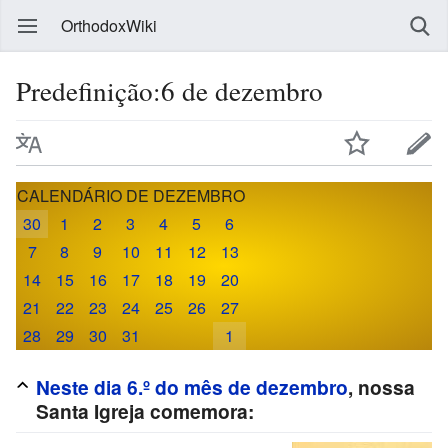
OrthodoxWiki
Predefinição:6 de dezembro
CALENDÁRIO DE DEZEMBRO
30
1
2
3
4
5
6
7
8
9
10
11
12
13
14
15
16
17
18
19
20
21
22
23
24
25
26
27
28
29
30
31
1
Neste dia 6.º do mês de dezembro
, nossa
Santa Igreja comemora: